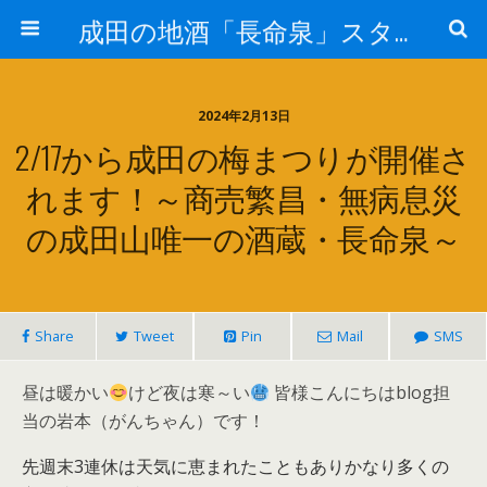
成田の地酒「長命泉」スタッフブログ
2024年2月13日
2/17から成田の梅まつりが開催さ
れます！～商売繁昌・無病息災
の成田山唯一の酒蔵・長命泉～
Share
Tweet
Pin
Mail
SMS
昼は暖かい
けど夜は寒～い
皆様こんにちはblog担
当の岩本（がんちゃん）です！
先週末3連休は天気に恵まれたこともありかなり多くの