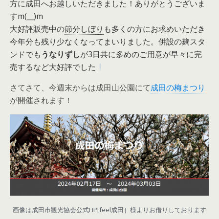
方に成田へお越しいただきました！ありがとうございま
すm(__)m
大好評販売中の
節分しぼり
も多くの方にお求めいただき
今年分も残り少なくなってまいりました。併設の麹スタ
ンドでも
うなりずし
が3日共に多めのご用意が早々に完
売するなど大好評でした
さてさて、今週末からは成田山公園にて
成田の梅まつり
が開催されます！
画像は成田市観光協会公式HP[feel成田］様よりお借りしております