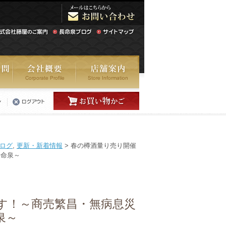
ログ
,
更新・新着情報
> 春の樽酒量り売り開催
長命泉～
す！～商売繁昌・無病息災
泉～