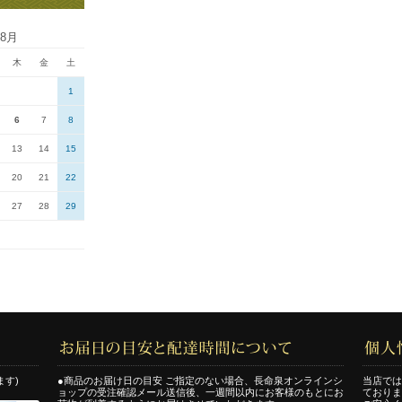
年8月
木
金
土
1
6
7
8
13
14
15
20
21
22
27
28
29
ます)
●商品のお届け日の目安 ご指定のない場合、長命泉オンラインシ
当店では
ョップの受注確認メール送信後、一週間以内にお客様のもとにお
ておりま