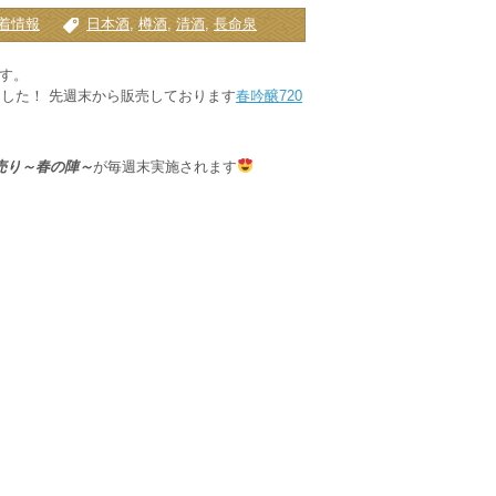
着情報
日本酒
,
樽酒
,
清酒
,
長命泉
です。
した！ 先週末から販売しております
春吟醸720
売り～春の陣～
が毎週末実施されます