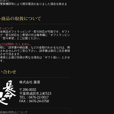
ださい。
警察機関等により開示要請がありました場合を除きま
ラッピング
全商品ギフトラッピング・熨斗対応が可能です。ギフト
グ・熨斗対応をご希望の方は備考欄に「ギフトラッピン
「熨斗希望」とご記載ください。
などは同封いたしません。
様に「請求書や納品書」などの金額のわかるものは、商
されませんのでご安心下さい。請求書は後日ご注文者様
させて頂きます。
者様とお届け先様が異なる場合は「ギフト扱い」とさせ
す。
株式会社 藤屋
〒286-0032
千葉県成田市上町513
TEL：0476-22-0017
FAX：0476-24-0758
画像転用禁止について