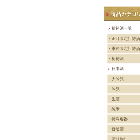
祈祷酒一覧
正月限定祈祷酒
季節限定祈祷酒
祈祷酒
日本酒
大吟醸
吟醸
生酒
純米
特殊容器
普通酒
贈り物に