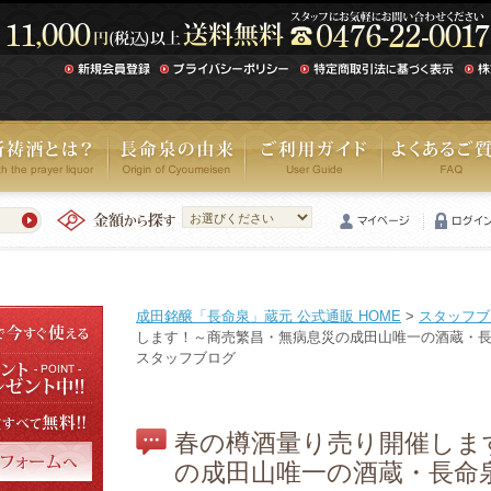
成田銘醸「長命泉」蔵元 公式通販 HOME
>
スタッフブ
します！～商売繁昌・無病息災の成田山唯一の酒蔵・
スタッフブログ
春の樽酒量り売り開催しま
の成田山唯一の酒蔵・長命