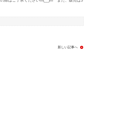
際はご了承くださいm(__)m また、販売は5
新しい記事へ