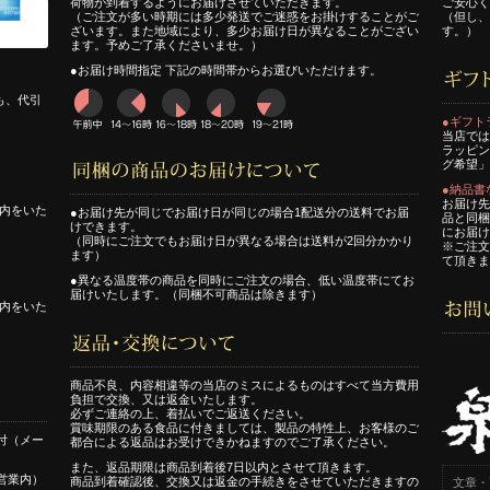
荷物が到着するようにお届けさせていただきます。
ご安心く
（ご注文が多い時期には多少発送でご迷惑をお掛けすることがご
（但し、
ざいます。また地域により、多少お届け日が異なることがござい
す。）
ます。予めご了承くださいませ。）
●お届け時間指定 下記の時間帯からお選びいただけます。
も、代引
●ギフト
当店では
ラッピン
グ希望」
●納品書
お届け先
内をいた
●お届け先が同じでお届け日が同じの場合1配送分の送料でお届
品と同梱
けできます。
にお届け
（同時にご注文でもお届け日が異なる場合は送料が2回分かかり
※ご注文
ます）
て頂きま
●異なる温度帯の商品を同時にご注文の場合、低い温度帯にてお
届けいたします。（同梱不可商品は除きます）
内をいた
商品不良、内容相違等の当店のミスによるものはすべて当方費用
負担で交換、又は返金いたします。
必ずご連絡の上、着払いでご返送ください。
賞味期限のある食品に付きましては、製品の特性上、お客様のご
付（メー
都合による返品はお受けできかねますのでご了承ください。
また、返品期限は商品到着後7日以内とさせて頂きます。
営業内）
商品到着確認後、交換又は返金の手続きをさせていただきますの
文章・