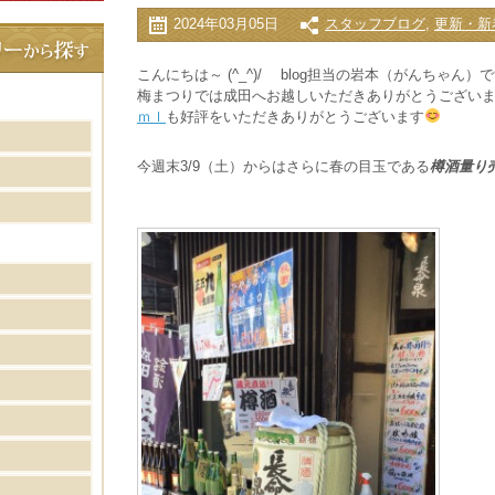
2024年03月05日
スタッフブログ
,
更新・新
こんにちは～ (^_^)/ blog担当の岩本（がんちゃん）
梅まつりでは成田へお越しいただきありがとうございま
ｍｌ
も好評をいただきありがとうございます
今週末3/9（土）からはさらに春の目玉である
樽酒量り