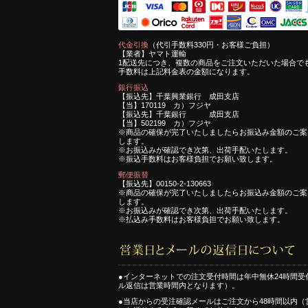
代金引換
（代引手数料330円・お客様ご負担）
【業者】ヤマト運輸
1配送先につき、複数の商品をご注文いただいた場合で
手数料は上記料金表の金額になります。
銀行振込
【振込先】千葉興業銀行 成田支店
【当】170119 カ）フジヤ
【振込先】千葉銀行 成田支店
【当】502199 カ）フジヤ
※商品の確保が完了いたしましたらお振込み金額のご案
します。
※お振込みが確認でき次第、出荷手配いたします。
※振込手数料はお客様負担でお願い致します。
郵便振替
【振込先】00150-2-130663
※商品の確保が完了いたしましたらお振込み金額のご案
します。
※お振込みが確認でき次第、出荷手配いたします。
※払込み手数料はお客様負担でお願い致します。
●インターネットでの注文受付時間は年中無休24時間受
ル返信は営業時間内となります）。
●当店からの受注確認メールはご注文から48時間以内（