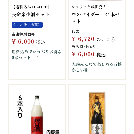
【送料込み11%OFF】
シュワっと成田発！
長命泉生酒セット
空のサイダー 24本セ
ット
クール便（冷蔵）
通常
当店特別価格
¥
6,720
のところ
¥
6,000
税込
当店特別価格
送料込みでたっぷりお得な
¥
6,000
税込
6本セット！！
家族みんなで楽しめる昔懐
かしい味