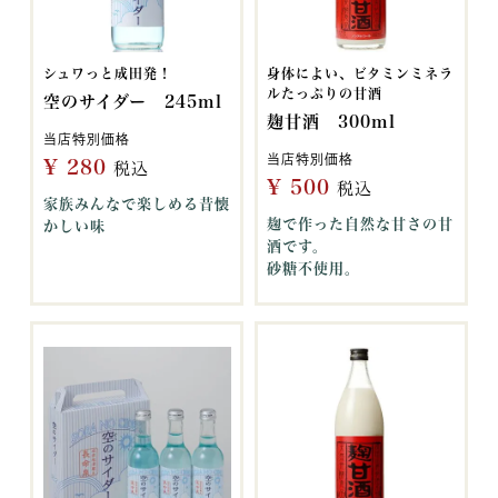
シュワっと成田発！
身体によい、ビタミンミネラ
ルたっぷりの甘酒
空のサイダー 245ml
麹甘酒 300ml
当店特別価格
当店特別価格
¥
280
税込
¥
500
税込
家族みんなで楽しめる昔懐
麹で作った自然な甘さの甘
かしい味
酒です。
砂糖不使用。