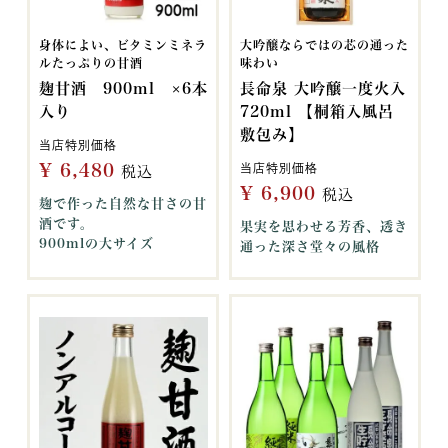
身体によい、ビタミンミネラ
大吟醸ならではの芯の通った
ルたっぷりの甘酒
味わい
麹甘酒 900ml ×6本
長命泉 大吟醸一度火入
入り
720ml 【桐箱入風呂
敷包み】
当店特別価格
¥
6,480
当店特別価格
税込
¥
6,900
税込
麹で作った自然な甘さの甘
酒です。
果実を思わせる芳香、透き
900mlの大サイズ
通った深さ堂々の風格