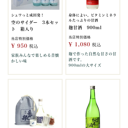
シュワっと成田発！
身体によい、ビタミンミネラ
ルたっぷりの甘酒
空のサイダー 3本セッ
麹甘酒 900ml
ト 箱入り
当店特別価格
当店特別価格
¥
1,080
税込
¥
950
税込
麹で作った自然な甘さの甘
家族みんなで楽しめる昔懐
酒です。
かしい味
900mlの大サイズ