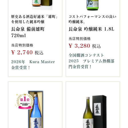
歴史ある酒造好適米「雄町」
コストパフォーマンスの良い
を使用した純米吟醸
吟醸純米。
長命泉 備前雄町
長命泉 吟醸純米 1.8L
720ml
当店特別価格
¥
3,280
当店特別価格
税込
¥
2,740
税込
全国燗酒コンテスト
2025 プレミアム熱燗部
2026年 Kura Master
門金賞受賞！
金賞受賞！