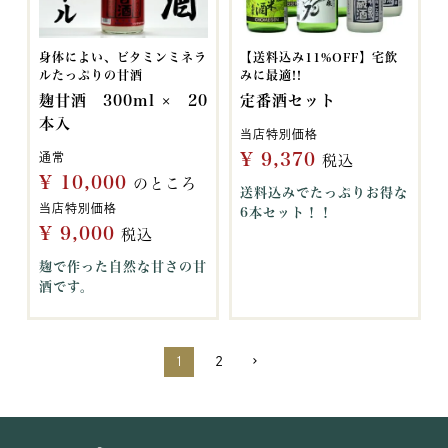
身体によい、ビタミンミネラ
【送料込み11%OFF】宅飲
ルたっぷりの甘酒
みに最適!!
麹甘酒 300ml × 20
定番酒セット
本入
当店特別価格
¥
9,370
通常
税込
¥
10,000
のところ
送料込みでたっぷりお得な
当店特別価格
6本セット！！
¥
9,000
税込
麹で作った自然な甘さの甘
酒です。
1
2