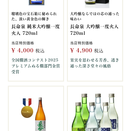
瑠璃色の宝石箱に秘められ
大吟醸ならではの芯の通った
た、淡い黄金色の輝き
味わい
長命泉 純米大吟醸一度
長命泉 大吟醸一度火入
火入 720ml
720ml
当店特別価格
当店特別価格
¥
4,000
¥
4,900
税込
税込
全国燗酒コンテスト2025
果実を思わせる芳香、透き
プレミアムぬる燗部門金賞
通った深さ堂々の風格
受賞