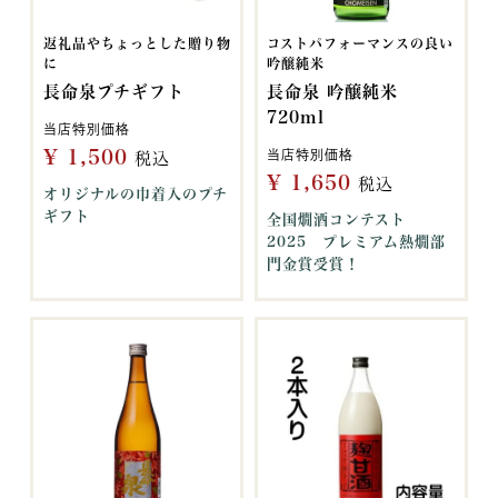
返礼品やちょっとした贈り物
コストパフォーマンスの良い
に
吟醸純米
長命泉プチギフト
長命泉 吟醸純米
720ml
当店特別価格
¥
1,500
当店特別価格
税込
¥
1,650
税込
オリジナルの巾着入のプチ
ギフト
全国燗酒コンテスト
2025 プレミアム熱燗部
門金賞受賞！