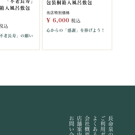
 「不老長寿」
包装桐箱入風呂敷包
箱入風呂敷包
当店特別価格
¥
6,000
税込
税込
心からの「感謝」を捧げよう！
不老長寿」の願い
お問い合わせ
店舗案内
会社概要
よくある質問
ご利用ガイド
長命泉の由来