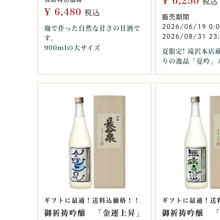
¥
6,250
税込
¥
6,480
税込
販売期間
2026/06/19 0:
麹で作った自然な甘さの甘酒で
2026/08/31 23
す。
900mlの大サイズ
夏限定! 滝沢本店
りの逸品「夏吟」
ギフトに最適！送料込価格！！
ギフトに最適！送
御祈祷吟醸 「金運上昇」
御祈祷吟醸 