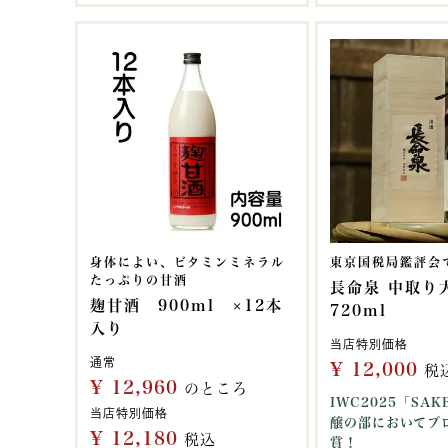
身体によい、ビタミンミネラル
東京国税局鑑評会
たっぷりの甘酒
長命泉 中取り
麹甘酒 900ml ×12本
720ml
入り
当店特別価格
通常
¥
12,000
税
¥
12,960
のところ
IWC2025「SA
当店特別価格
醸の部においてブ
¥
12,180
税込
賞！