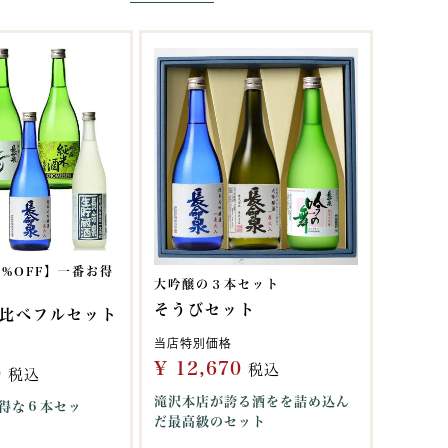
5%OFF】一番お得
大吟醸の３本セット
そうびセット
比べフルセット
当店特別価格
¥
12,670
税込
0
税込
滝沢本店が誇る酒をを詰め込ん
得な６本セッ
だ最高級のセット