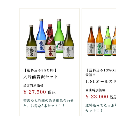
【送料込み9%OFF】
【送料込み13%O
最適!!
大吟醸贅沢セット
1.8Lオール
当店特別価格
当店特別価格
¥
27,500
税込
¥
23,000
税
贅沢な大吟醸のみを組み合わせ
送料込みでたっぷ
た、お得な5本セット！！
セット！！