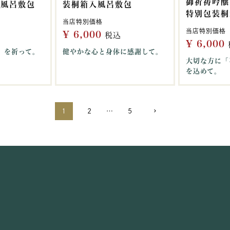
御祈祷吟醸
入風呂敷包
装桐箱入風呂敷包
特別包装桐
当店特別価格
当店特別価格
¥
6,000
税込
¥
6,000
」を祈って。
健やかな心と身体に感謝して。
大切な方に「
を込めて。
1
2
…
5