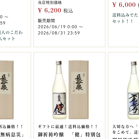
当店特別価格
¥
6,000
¥
6,200
税込
送料込みでた
00
〜
販売期間
セット！！
:59
2026/06/19 0:00
〜
蔵人のこだわ
2026/08/31 23:59
入セット
料込価格！！
ギフトに最適！送料込価格！！
大切な方へ「
をこめて。送
「無病息災」
御祈祷吟醸 「健」特別包