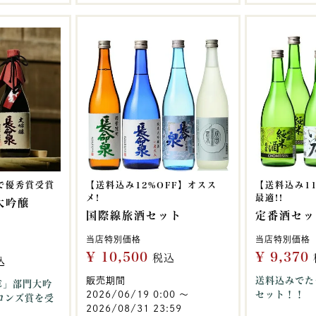
で優秀賞受賞
【送料込み12%OFF】オスス
【送料込み1
メ!
最適!!
大吟醸
国際線旅酒セット
定番酒セッ
当店特別価格
当店特別価格
¥
10,500
¥
9,370
税込
込
販売期間
送料込みでた
KE」部門大吟
2026/06/19 0:00
〜
セット！！
ロンズ賞を受
2026/08/31 23:59