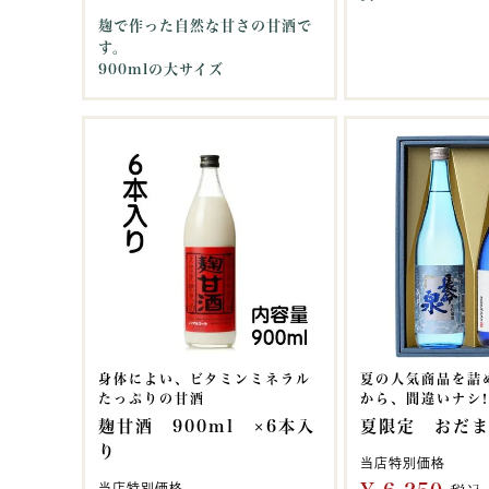
麹で作った自然な甘さの甘酒で
す。
900mlの大サイズ
身体によい、ビタミンミネラル
夏の人気商品を詰め
たっぷりの甘酒
から、間違いナシ!
麹甘酒 900ml ×6本入
夏限定 おだ
り
当店特別価格
当店特別価格