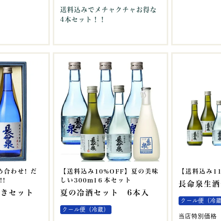
送料込みでメチャクチャお得な
4本セット！！
合わせ! だ
【送料込み10%OFF】夏の美味
【送料込み11
!!
しい300ml６本セット
長命泉生酒
まきセット
夏の冷酒セット 6本入
クール便（冷
クール便（冷蔵）
当店特別価格