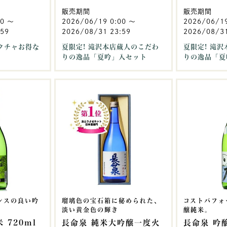
販売期間
販売期間
00
〜
2026/06/19 0:00
〜
2026/06/1
:59
2026/08/31 23:59
2026/08/31
クチャお得な
夏限定! 滝沢本店蔵人のこだわ
夏限定! 滝
りの逸品「夏吟」入セット
りの逸品「夏
ンスの良い吟
瑠璃色の宝石箱に秘められた、
コストパフォ
淡い黄金色の輝き
醸純米。
 720ml
長命泉 純米大吟醸一度火
長命泉 吟醸