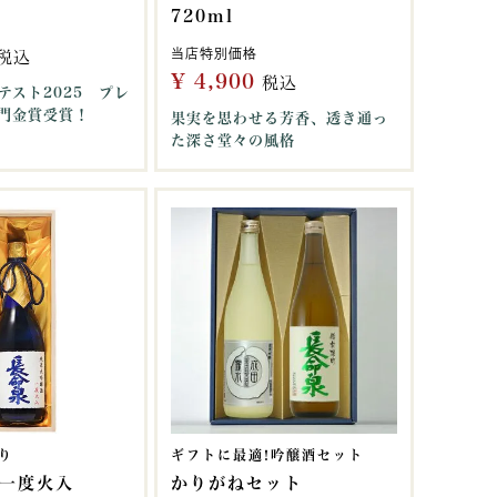
720ml
当店特別価格
税込
¥
4,900
税込
テスト2025 プレ
門金賞受賞！
果実を思わせる芳香、透き通っ
た深さ堂々の風格
り
ギフトに最適!吟醸酒セット
醸一度火入
かりがねセット