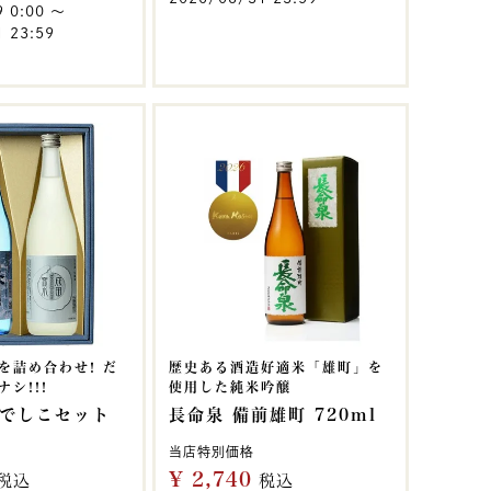
9 0:00
〜
 23:59
を詰め合わせ! だ
歴史ある酒造好適米「雄町」を
シ!!!
使用した純米吟醸
でしこセット
長命泉 備前雄町 720ml
当店特別価格
¥
2,740
税込
税込