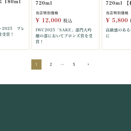
 180ml
720ml
720ml 
当店特別価格
当店特別価格
¥
12,000
¥
5,800
税込
2025 プレ
IWC2025「SAKE」部門大吟
高級感のある
賞受賞！
醸の部においてブロンズ賞を受
に
賞！
1
2
…
5