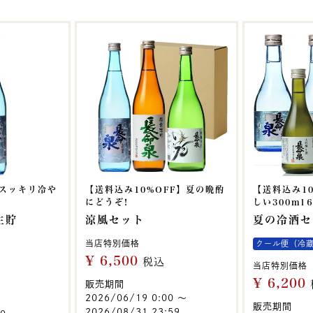
はスッキリ冷や
【送料込み10%OFF】夏の晩酌
【送料込み1
にどうぞ!
しい300ml
生貯
涼風セット
夏の冷酒セ
当店特別価格
クール便（冷
¥
6,500
税込
当店特別価格
¥
6,200
販売期間
2026/06/19 0:00
〜
販売期間
2026/08/31 23:59