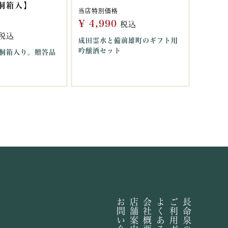
【桐箱入】
当店特別価格
¥
4,990
税込
税込
成田霊水と備前雄町のギフト用
吟醸酒セット
桐箱入り。贈答品
お問い合わせ
店舗案内
会社概要
よくある質問
ご利用ガイド
長命泉の由来