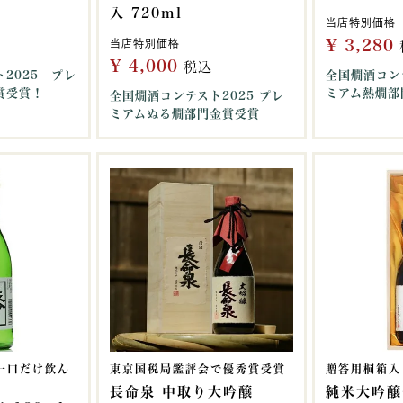
入 720ml
当店特別価格
¥
3,280
当店特別価格
¥
4,000
税込
2025 プレ
全国燗酒コン
賞受賞！
ミアム熱燗部
全国燗酒コンテスト2025 プレ
ミアムぬる燗部門金賞受賞
一口だけ飲ん
東京国税局鑑評会で優秀賞受賞
贈答用桐箱入
長命泉 中取り大吟醸
純米大吟