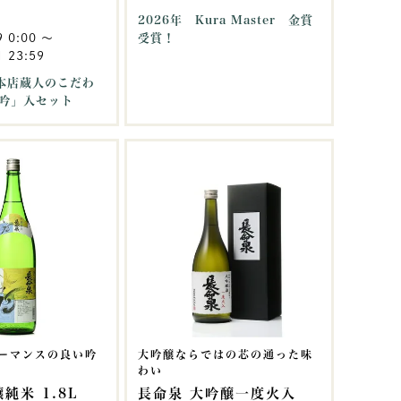
2026年 Kura Master 金賞
9 0:00
〜
受賞！
 23:59
沢本店蔵人のこだわ
吟」入セット
ーマンスの良い吟
大吟醸ならではの芯の通った味
わい
純米 1.8L
長命泉 大吟醸一度火入