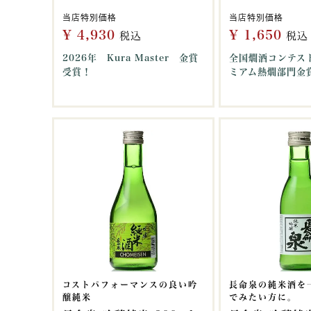
当店特別価格
当店特別価格
¥
4,930
¥
1,650
税込
税込
2026年 Kura Master 金賞
全国燗酒コンテスト
受賞！
ミアム熱燗部門金
コストパフォーマンスの良い吟
長命泉の純米酒を
醸純米
でみたい方に。