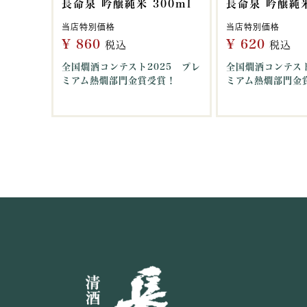
長命泉 吟醸純米 300ml
長命泉 吟醸純米
当店特別価格
当店特別価格
¥
860
¥
620
税込
税込
全国燗酒コンテスト2025 プレ
全国燗酒コンテスト
ミアム熱燗部門金賞受賞！
ミアム熱燗部門金