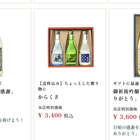
ズ
【送料込み】ちょっとした贈り
ギフトに最適
物に
「感謝」
御祈祷吟醸
からくさ
りがとう」
当店特別価格
当店特別価格
¥
3,400
税込
¥
3,600
を捧げよう！
日頃の感謝を
ありがとう」