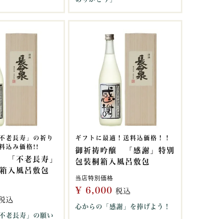
不老長寿」の祈り
ギフトに最適！送料込価格！！
料込み価格!!
御祈祷吟醸 「感謝」特別
 「不老長寿」
包装桐箱入風呂敷包
箱入風呂敷包
当店特別価格
¥
6,000
税込
税込
心からの「感謝」を捧げよう！
不老長寿」の願い