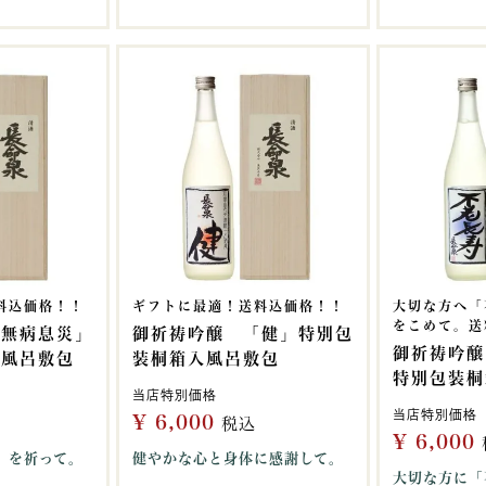
料込価格！！
ギフトに最適！送料込価格！！
大切な方へ「
をこめて。送
「無病息災」
御祈祷吟醸 「健」特別包
御祈祷吟醸
入風呂敷包
装桐箱入風呂敷包
特別包装桐
当店特別価格
当店特別価格
¥
6,000
税込
¥
6,000
」を祈って。
健やかな心と身体に感謝して。
大切な方に「