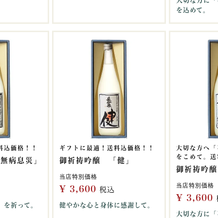
大切な方に「
を込めて。
料込価格！！
ギフトに最適！送料込価格！！
大切な方へ「
をこめて。送
「無病息災」
御祈祷吟醸 「健」
御祈祷吟醸
当店特別価格
当店特別価格
¥
3,600
税込
¥
3,600
」を祈って。
健やかな心と身体に感謝して。
大切な方に「