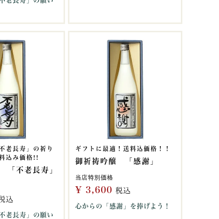
不老長寿」の願い
不老長寿」の祈り
ギフトに最適！送料込価格！！
料込み価格!!
御祈祷吟醸 「感謝」
 「不老長寿」
当店特別価格
¥
3,600
税込
税込
心からの「感謝」を捧げよう！
不老長寿」の願い