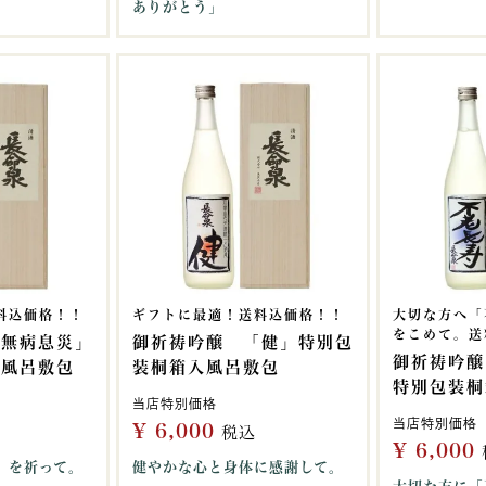
ありがとう」
料込価格！！
ギフトに最適！送料込価格！！
大切な方へ「
をこめて。送
「無病息災」
御祈祷吟醸 「健」特別包
御祈祷吟醸
入風呂敷包
装桐箱入風呂敷包
特別包装桐
当店特別価格
当店特別価格
¥
6,000
税込
¥
6,000
」を祈って。
健やかな心と身体に感謝して。