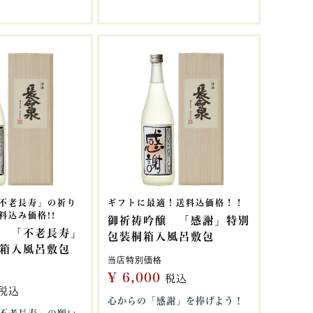
不老長寿」の祈り
ギフトに最適！送料込価格！！
料込み価格!!
御祈祷吟醸 「感謝」特別
 「不老長寿」
包装桐箱入風呂敷包
箱入風呂敷包
当店特別価格
¥
6,000
税込
税込
心からの「感謝」を捧げよう！