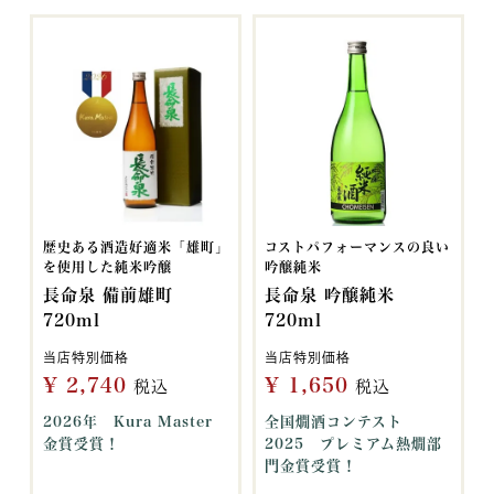
歴史ある酒造好適米「雄町」
コストパフォーマンスの良い
を使用した純米吟醸
吟醸純米
長命泉 備前雄町
長命泉 吟醸純米
720ml
720ml
当店特別価格
当店特別価格
¥
2,740
¥
1,650
税込
税込
2026年 Kura Master
全国燗酒コンテスト
金賞受賞！
2025 プレミアム熱燗部
門金賞受賞！