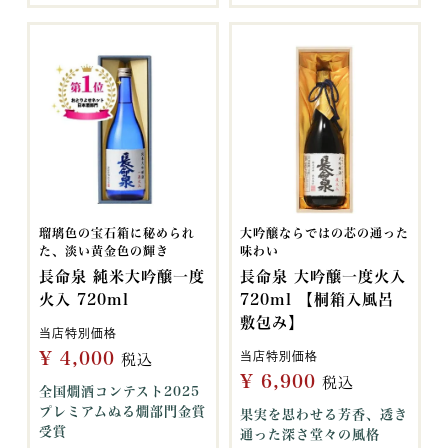
瑠璃色の宝石箱に秘められ
大吟醸ならではの芯の通った
た、淡い黄金色の輝き
味わい
長命泉 純米大吟醸一度
長命泉 大吟醸一度火入
火入 720ml
720ml 【桐箱入風呂
敷包み】
当店特別価格
¥
4,000
当店特別価格
税込
¥
6,900
税込
全国燗酒コンテスト2025
プレミアムぬる燗部門金賞
果実を思わせる芳香、透き
受賞
通った深さ堂々の風格