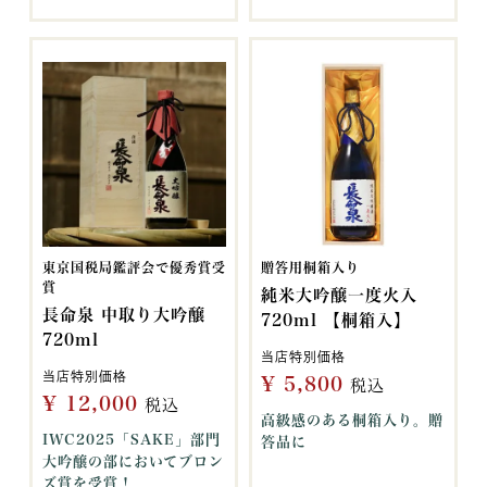
東京国税局鑑評会で優秀賞受
贈答用桐箱入り
賞
純米大吟醸一度火入
長命泉 中取り大吟醸
720ml 【桐箱入】
720ml
当店特別価格
当店特別価格
¥
5,800
税込
¥
12,000
税込
高級感のある桐箱入り。贈
IWC2025「SAKE」部門
答品に
大吟醸の部においてブロン
ズ賞を受賞！