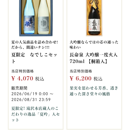
夏の人気商品を詰め合わせ!
大吟醸ならではの芯の通った
だから、間違いナシ!!!
味わい
夏限定 なでしこセッ
長命泉 大吟醸一度火入
ト
720ml 【桐箱入】
当店特別価格
当店特別価格
¥
4,070
¥
6,200
税込
税込
販売期間
果実を思わせる芳香、透き
2026/06/19 0:00
〜
通った深さ堂々の風格
2026/08/31 23:59
夏限定! 滝沢本店蔵人のこ
だわりの逸品「夏吟」入セ
ット