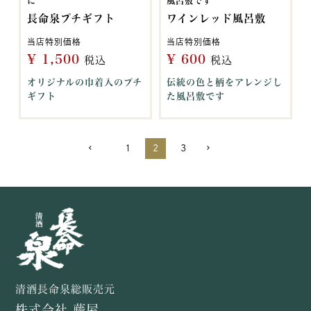
に
風呂敷です
長命泉プチギフト
ワインレッド風呂敷
当店特別価格
当店特別価格
¥
1,500
¥
600
税込
税込
オリジナルの巾着入のプチ
伝統の色と柄をアレンジし
ギフト
た風呂敷です
1
2
3
清酒長命泉総販売元
株式会社 藤屋