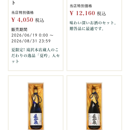
ト
当店特別価格
¥
12,160
当店特別価格
税込
¥
4,050
税込
味わい深いお酒のセット。
贈答品に最適です。
販売期間
2026/06/19 0:00
〜
2026/08/31 23:59
夏限定! 滝沢本店蔵人のこ
だわりの逸品「夏吟」入セ
ット