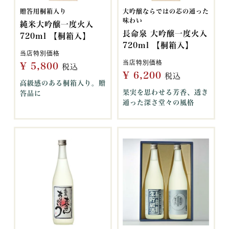
贈答用桐箱入り
大吟醸ならではの芯の通った
味わい
純米大吟醸一度火入
長命泉 大吟醸一度火入
720ml 【桐箱入】
720ml 【桐箱入】
当店特別価格
当店特別価格
¥
5,800
税込
¥
6,200
税込
高級感のある桐箱入り。贈
果実を思わせる芳香、透き
答品に
通った深さ堂々の風格