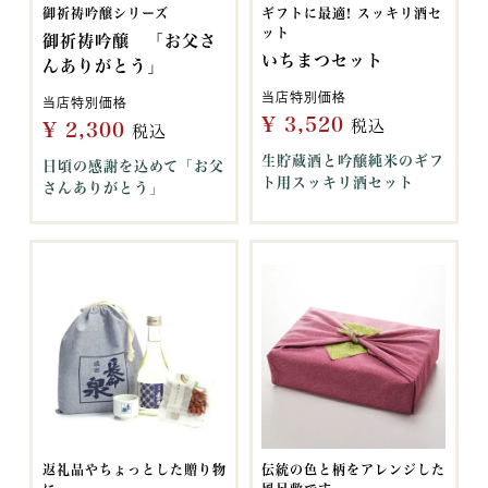
御祈祷吟醸シリーズ
ギフトに最適! スッキリ酒セ
ット
御祈祷吟醸 「お父さ
いちまつセット
んありがとう」
当店特別価格
当店特別価格
¥
3,520
税込
¥
2,300
税込
生貯蔵酒と吟醸純米のギフ
日頃の感謝を込めて「お父
ト用スッキリ酒セット
さんありがとう」
返礼品やちょっとした贈り物
伝統の色と柄をアレンジした