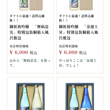
ギフトに最適！送料込価
ギフトに最適！送料込価
格！！
格！！
御祈祷吟醸 「無病息
御祈祷吟醸 「金運上
災」特別包装桐箱入風
昇」特別包装桐箱入風
呂敷包
呂敷包
当店特別価格
当店特別価格
¥
6,000
¥
6,000
税込
税込
心から「無病息災」を祈っ
やっぱりここは「金運上
て。
昇」でしょ！