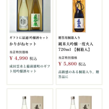
ギフトに最適!吟醸酒セット
贈答用桐箱入り
かりがねセット
純米大吟醸一度火入
720ml 【桐箱入】
当店特別価格
¥
4,990
当店特別価格
税込
¥
5,800
税込
成田霊水と備前雄町のギフ
ト用吟醸酒セット
高級感のある桐箱入り。贈
答品に