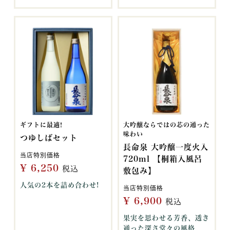
ギフトに最適!
大吟醸ならではの芯の通った
味わい
つゆしばセット
長命泉 大吟醸一度火入
当店特別価格
720ml 【桐箱入風呂
¥
6,250
税込
敷包み】
人気の2本を詰め合わせ!
当店特別価格
¥
6,900
税込
果実を思わせる芳香、透き
通った深さ堂々の風格