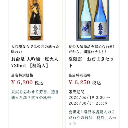
大吟醸ならではの芯の通った
夏の人気商品を詰め合わせ!
味わい
だから、間違いナシ!!!
長命泉 大吟醸一度火入
夏限定 おだまきセッ
720ml 【桐箱入】
ト
当店特別価格
当店特別価格
¥
6,200
¥
6,250
税込
税込
果実を思わせる芳香、透き
販売期間
通った深さ堂々の風格
2026/06/19 0:00
〜
2026/08/31 23:59
夏限定! 滝沢本店蔵人のこ
だわりの逸品「夏吟」入セ
ット