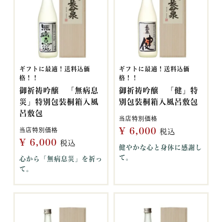
ギフトに最適！送料込価
ギフトに最適！送料込価
格！！
格！！
御祈祷吟醸 「無病息
御祈祷吟醸 「健」特
災」特別包装桐箱入風
別包装桐箱入風呂敷包
呂敷包
当店特別価格
¥
6,000
当店特別価格
税込
¥
6,000
税込
健やかな心と身体に感謝し
て。
心から「無病息災」を祈っ
て。