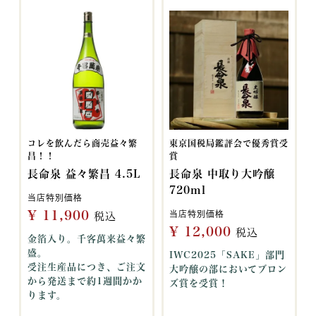
コレを飲んだら商売益々繁
東京国税局鑑評会で優秀賞受
昌！！
賞
長命泉 益々繁昌 4.5L
長命泉 中取り大吟醸
720ml
当店特別価格
¥
11,900
当店特別価格
税込
¥
12,000
税込
金箔入り。千客萬来益々繁
盛。
IWC2025「SAKE」部門
受注生産品につき、ご注文
大吟醸の部においてブロン
から発送まで約1週間かか
ズ賞を受賞！
ります。