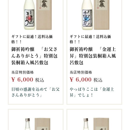
ギフトに最適！送料込価
ギフトに最適！送料込価
格！！
格！！
御祈祷吟醸 「お父さ
御祈祷吟醸 「金運上
んありがとう」特別包
昇」特別包装桐箱入風
装桐箱入風呂敷包
呂敷包
当店特別価格
当店特別価格
¥
6,000
¥
6,000
税込
税込
日頃の感謝を込めて「お父
やっぱりここは「金運上
さんありがとう」
昇」でしょ！