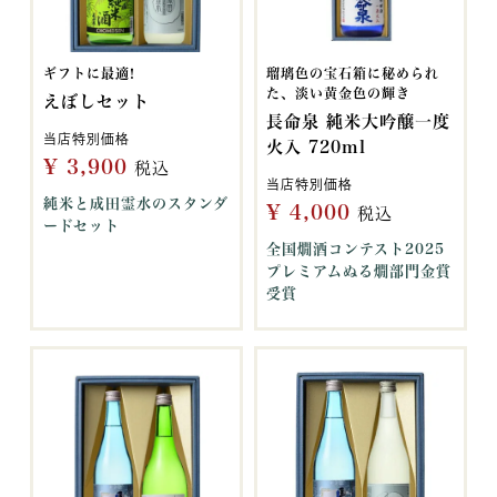
ギフトに最適!
瑠璃色の宝石箱に秘められ
た、淡い黄金色の輝き
えぼしセット
長命泉 純米大吟醸一度
当店特別価格
火入 720ml
¥
3,900
税込
当店特別価格
純米と成田霊水のスタンダ
¥
4,000
税込
ードセット
全国燗酒コンテスト2025
プレミアムぬる燗部門金賞
受賞