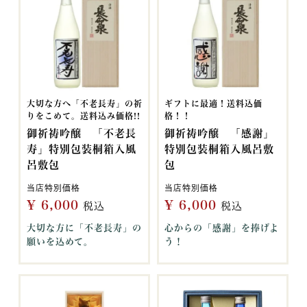
大切な方へ「不老長寿」の祈
ギフトに最適！送料込価
りをこめて。送料込み価格!!
格！！
御祈祷吟醸 「不老長
御祈祷吟醸 「感謝」
寿」特別包装桐箱入風
特別包装桐箱入風呂敷
呂敷包
包
当店特別価格
当店特別価格
¥
6,000
¥
6,000
税込
税込
大切な方に「不老長寿」の
心からの「感謝」を捧げよ
願いを込めて。
う！