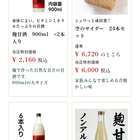
身体によい、ビタミンミネラ
シュワっと成田発！
ルたっぷりの甘酒
空のサイダー 24本セ
麹甘酒 900ml ×2本
ット
入り
通常
当店特別価格
¥
6,720
のところ
¥
2,160
税込
当店特別価格
¥
6,000
麹で作った自然な甘さの甘
税込
酒です。
家族みんなで楽しめる昔懐
900mlの大サイズ
かしい味