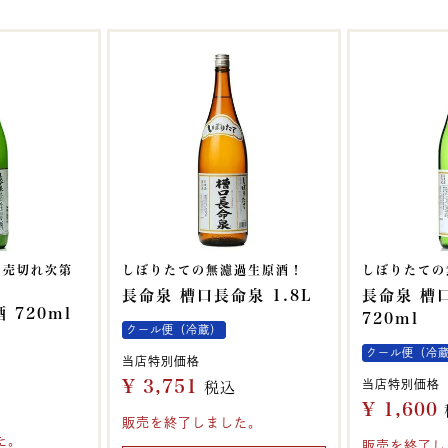
。売切れ次第
しぼりたての無濾過生原酒！
しぼりたての
長命泉 槽口長命泉 1.8L
長命泉 槽
 720ml
720ml
クール便（冷蔵）
クール便（冷
当店特別価格
¥
3,751
当店特別価格
税込
¥
1,600
販売を終了しました。
た。
販売を終了し