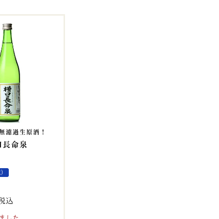
無濾過生原酒！
口長命泉
蔵）
税込
ました。