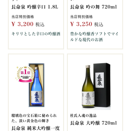
長命泉 吟醸辛口 1.8L
長命泉 吟の舞 720ml
当店特別価格
当店特別価格
¥
3,200
¥
3,250
税込
税込
キリリとした辛口の吟醸酒
豊かな吟醸香ソフトでマイ
ルドな現代のお酒
瑠璃色の宝石箱に秘められ
杜氏入魂の逸品
た、淡い黄金色の輝き
長命泉 大吟醸 720ml
長命泉 純米大吟醸一度