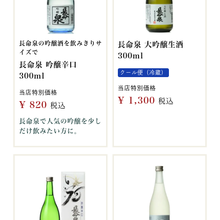
長命泉の吟醸酒を飲みきりサ
長命泉 大吟醸生酒
イズで
300ml
長命泉 吟醸辛口
クール便（冷蔵）
300ml
当店特別価格
当店特別価格
¥
1,300
税込
¥
820
税込
長命泉で人気の吟醸を少し
だけ飲みたい方に。