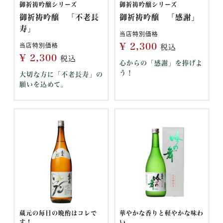
御祈祷吟醸シリーズ
御祈祷吟醸シリーズ
御祈祷吟醸 「不老長
御祈祷吟醸 「感謝」
寿」
当店特別価格
¥
2,300
当店特別価格
税込
¥
2,300
税込
心からの「感謝」を捧げよ
う！
大切な方に「不老長寿」の
願いを込めて。
蔵元の毎日の晩酌はコレで
華やかな香りと軽やかな味わ
す！
い