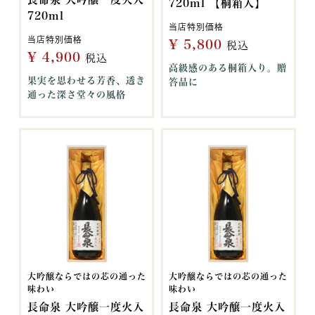
720ml 【桐箱入】
720ml
当店特別価格
当店特別価格
¥
5,800
税込
¥
4,900
税込
高級感のある桐箱入り。贈
果実を思わせる芳香、透き
答品に
通った深さ堂々の風格
大吟醸ならではの芯の通った
大吟醸ならではの芯の通った
味わい
味わい
長命泉 大吟醸一度火入
長命泉 大吟醸一度火入