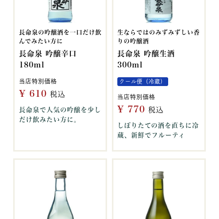
長命泉の吟醸酒を一口だけ飲
生ならではのみずみずしい香
んでみたい方に
りの吟醸酒
長命泉 吟醸辛口
長命泉 吟醸生酒
180ml
300ml
当店特別価格
クール便（冷蔵）
¥
610
税込
当店特別価格
¥
770
税込
長命泉で人気の吟醸を少し
だけ飲みたい方に。
しぼりたての酒を直ちに冷
蔵、新鮮でフルーティ