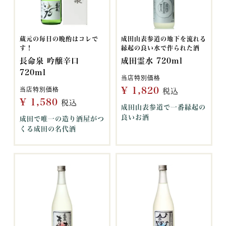
蔵元の毎日の晩酌はコレで
成田山表参道の地下を流れる
す！
縁起の良い水で作られた酒
長命泉 吟醸辛口
成田霊水 720ml
720ml
当店特別価格
¥
1,820
当店特別価格
税込
¥
1,580
税込
成田山表参道で一番縁起の
良いお酒
成田で唯一の造り酒屋がつ
くる成田の名代酒