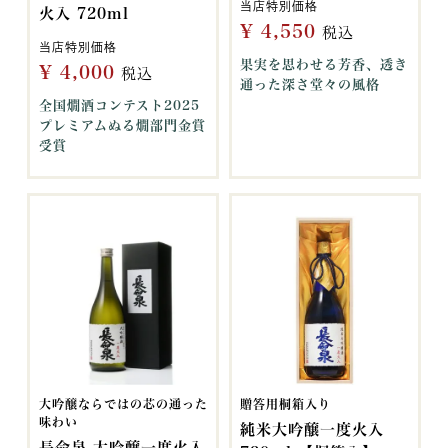
当店特別価格
火入 720ml
¥
4,550
税込
当店特別価格
果実を思わせる芳香、透き
¥
4,000
税込
通った深さ堂々の風格
全国燗酒コンテスト2025
プレミアムぬる燗部門金賞
受賞
大吟醸ならではの芯の通った
贈答用桐箱入り
味わい
純米大吟醸一度火入
長命泉 大吟醸一度火入