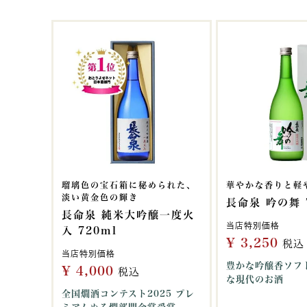
瑠璃色の宝石箱に秘められた、
華やかな香りと軽
淡い黄金色の輝き
長命泉 吟の舞 
長命泉 純米大吟醸一度火
当店特別価格
入 720ml
¥
3,250
税込
当店特別価格
豊かな吟醸香ソフ
¥
4,000
税込
な現代のお酒
全国燗酒コンテスト2025 プレ