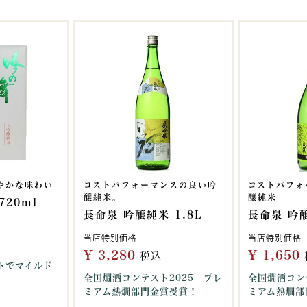
やかな味わい
コストパフォーマンスの良い吟
コストパフォ
醸純米。
醸純米
720ml
長命泉 吟醸純米 1.8L
長命泉 吟醸
当店特別価格
当店特別価格
¥
3,280
¥
1,650
税込
トでマイルド
全国燗酒コンテスト2025 プレ
全国燗酒コン
ミアム熱燗部門金賞受賞！
ミアム熱燗部