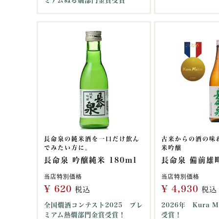
ミアムぬる燗部門金賞受賞
長命泉の純米酒を一口だけ飲ん
古来からの酒の味
でみたい方に。
米吟醸
長命泉 吟醸純米 180ml
長命泉 備前雄町
当店特別価格
当店特別価格
¥
620
¥
4,930
税込
税込
全国燗酒コンテスト2025 プレ
2026年 Kura M
ミアム熱燗部門金賞受賞！
受賞！