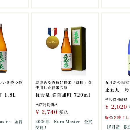
わいを持つ純
歴史ある酒造好適米「雄町」を
五月詣の限定
使用した純米吟醸
正五九 吟
 1.8L
長命泉 備前雄町 720ml
当店特別価格
当店特別価格
¥
2,020
¥
2,740
税込
販売を終了し
aster 金賞
2026年 Kura Master 金賞
【5月詣 限
受賞！