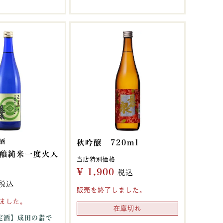
酒
秋吟醸 720ml
醸純米一度火入
当店特別価格
¥
1,900
税込
税込
販売を終了しました。
ました。
在庫切れ
定酒】成田の詣で