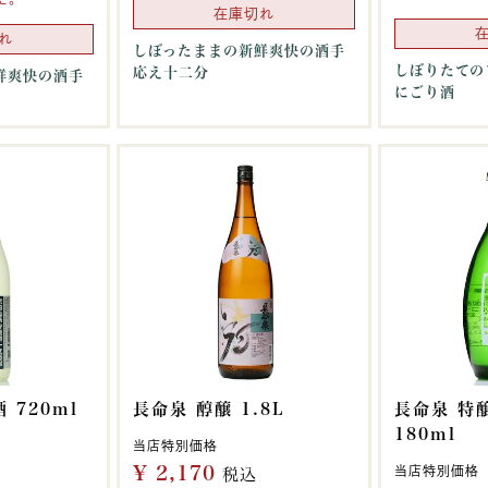
在庫切れ
れ
しぼったままの新鮮爽快の酒手
しぼりたての
応え十二分
鮮爽快の酒手
にごり酒
 720ml
長命泉 醇醸 1.8L
長命泉 特
180ml
当店特別価格
¥
2,170
当店特別価格
税込