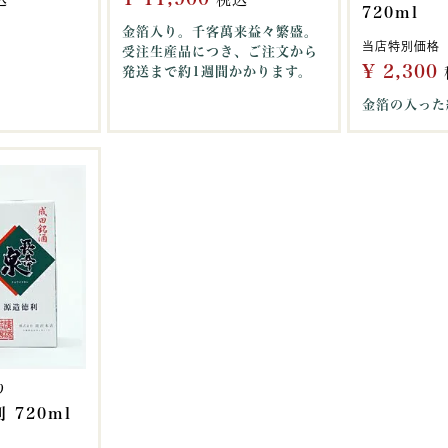
720ml
金箔入り。千客萬来益々繁盛。
当店特別価格
受注生産品につき、ご注文から
¥
2,300
発送まで約1週間かかります。
金箔の入った
り
 720ml