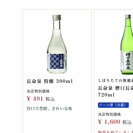
しぼりたての無濾
長命泉 特醸 300ml
長命泉 槽口長
当店特別価格
720ml
¥
491
税込
クール便（冷蔵）
旨口で豊醇、きれいな味
当店特別価格
¥
1,600
税込
販売を終了しまし