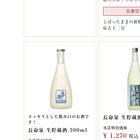
在庫切
しぼったままの新
応え十二分
スッキリとした飲み口のお酒で
長命泉 生貯蔵酒
す！
当店特別価格
長命泉 生貯蔵酒 300ml
¥
1,270
税込