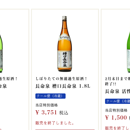
過生原酒！
しぼりたての無濾過生原酒！
2月末日まで
終了!!
命泉
長命泉 槽口長命泉 1.8L
長命泉 活性
クール便（冷蔵）
クール便（冷
当店特別価格
当店特別価格
¥
3,751
税込
¥
1,500
販売を終了しました。
販売を終了し
た。