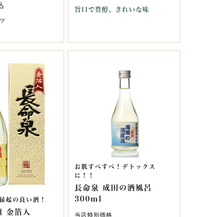
込
旨口で豊醇、きれいな味
ツ
お肌すべすべ！デトックス
に！！
長命泉 成田の酒風呂
300ml
縁起の良い酒！
醸 金箔入
当店特別価格