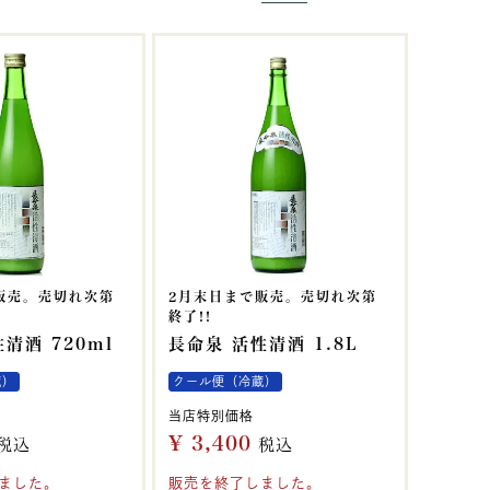
販売。売切れ次第
2月末日まで販売。売切れ次第
終了!!
清酒 720ml
長命泉 活性清酒 1.8L
蔵）
クール便（冷蔵）
当店特別価格
¥
3,400
税込
税込
ました。
販売を終了しました。