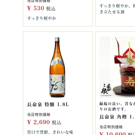
当店特別価格
すっきり軽やか。
¥
530
税込
き立たせる酒
すっきり軽やか
縁起の良い、昔な
長命泉 特醸 1.8L
りのお酒です。
当店特別価格
長命泉 角樽 1.
¥
2,690
税込
当店特別価格
旨口で豊醇、きれいな味
¥
10,600
税