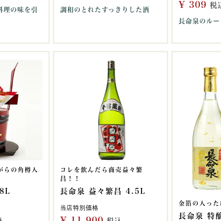
¥
309
税
料理の味を引
調和のとれたすっきりした酒
長命泉のルー
がらの角樽入
コレを飲んだら商売益々繁
昌！！
8L
長命泉 益々繁昌 4.5L
金箔の入った
当店特別価格
長命泉 特
¥
11,900
込
税込