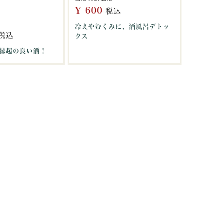
¥
600
税込
冷えやむくみに、酒風呂デトッ
税込
クス
縁起の良い酒！