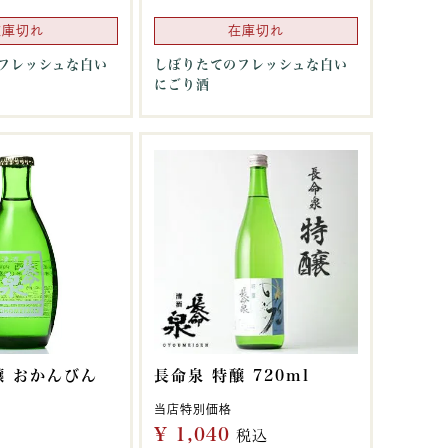
在庫切れ
在庫切れ
フレッシュな白い
しぼりたてのフレッシュな白い
にごり酒
醸 おかんびん
長命泉 特醸 720ml
当店特別価格
¥
1,040
税込