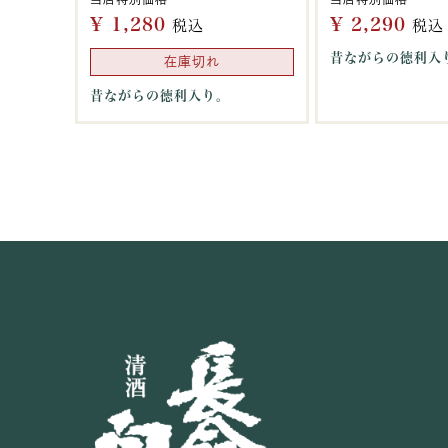
¥
1,280
¥
2,290
税込
税込
昔ながらの徳利入
在庫切れ
昔ながらの徳利入り。