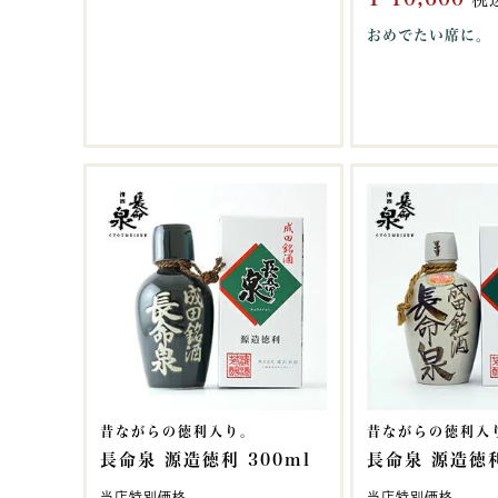
おめでたい席に。
昔ながらの徳利入り。
昔ながらの徳利入
長命泉 源造徳利 300ml
長命泉 源造徳利
当店特別価格
当店特別価格