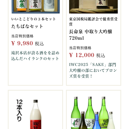
いいとこどりの３本セット
東京国税局鑑評会で優秀賞受
賞
たちばなセット
長命泉 中取り大吟醸
当店特別価格
720ml
¥
9,980
税込
当店特別価格
滝沢本店が誇る酒をを詰め
¥
12,000
税込
込んだハイランクのセット
IWC2025「SAKE」部門
大吟醸の部においてブロン
ズ賞を受賞！