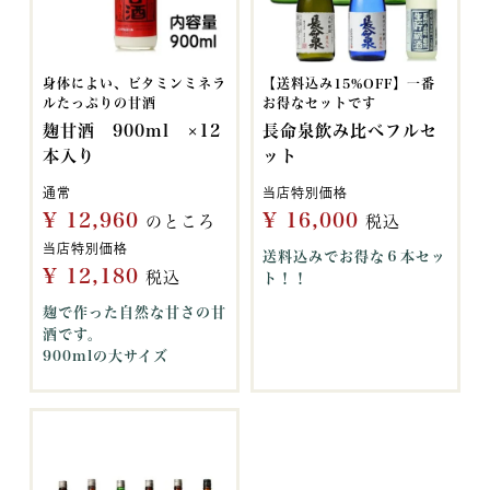
身体によい、ビタミンミネラ
【送料込み15%OFF】一番
ルたっぷりの甘酒
お得なセットです
麹甘酒 900ml ×12
長命泉飲み比べフルセ
本入り
ット
通常
当店特別価格
¥
12,960
¥
16,000
のところ
税込
当店特別価格
送料込みでお得な６本セッ
¥
12,180
税込
ト！！
麹で作った自然な甘さの甘
酒です。
900mlの大サイズ