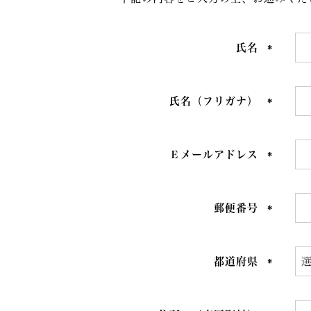
氏名
(必
須)
氏名（フリガナ）
(必
須)
Ｅメールアドレス
(必
須)
郵便番号
(必
須)
都道府県
(必
須)