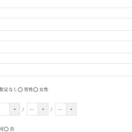
指定なし
男性
女性
可
否