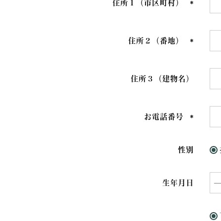
住所１（市区町村）
(必
須)
住所２（番地）
(必
須)
住所３（建物名）
お電話番号
(必
須)
性別
生年月日