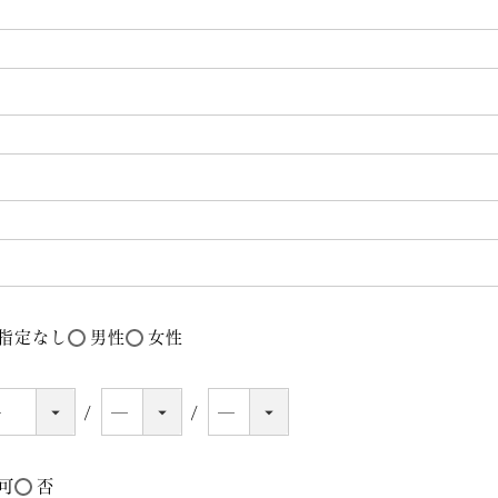
指定なし
男性
女性
可
否