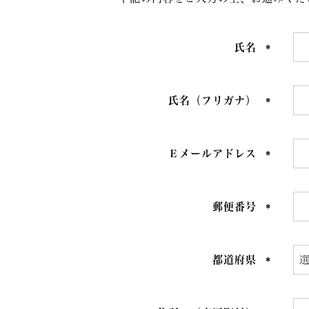
氏名
(必
須)
氏名（フリガナ）
(必
須)
Ｅメールアドレス
(必
須)
郵便番号
(必
須)
都道府県
(必
須)