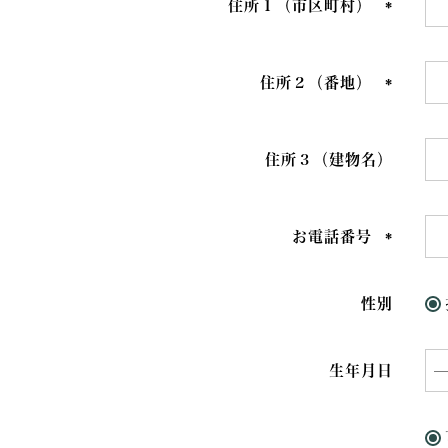
住所１（市区町村）
(必
須)
住所２（番地）
(必
須)
住所３（建物名）
お電話番号
(必
須)
性別
生年月日