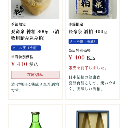
季節限定
季節限定
長命泉 練粕 800g (漬
長命泉 酒粕 400ｇ
物用踏み込み粕)
クール便（冷蔵）
クール便（冷蔵）
当店特別価格
¥
400
当店特別価格
税込
¥
410
税込
販売を終了しました。
在庫切れ
日本伝統の健康食
発酵食品として、使いやす
漬け物用に熟成された酒粕
く、美味しい酒粕。
です。