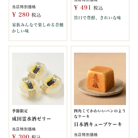
¥
491
当店特別価格
税込
¥
280
税込
旨口で豊醇、きれいな味
家族みんなで楽しめる昔懐
かしい味
季節限定
四角くてかわいいパンのよう
なケーキ
成田霊水酒ゼリー
日本酒キューブケーキ
当店特別価格
当店特別価格
¥
300
税込