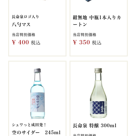
長命泉ロゴ入り
紺無地 中瓶1本入りカ
八勺マス
ートン
当店特別価格
当店特別価格
¥
400
¥
350
税込
税込
シュワっと成田発！
長命泉 特醸 300ml
空のサイダー 245ml
当店特別価格