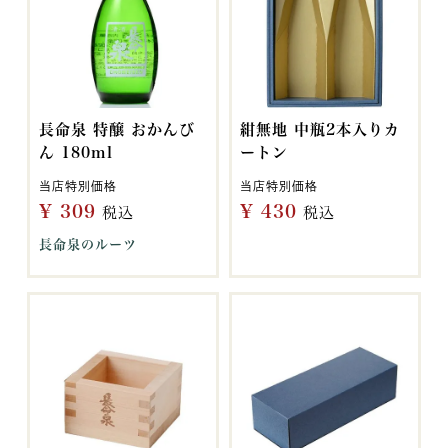
長命泉 特醸 おかんび
紺無地 中瓶2本入りカ
ん 180ml
ートン
当店特別価格
当店特別価格
¥
309
¥
430
税込
税込
長命泉のルーツ