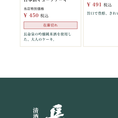
¥
491
税込
当店特別価格
旨口で豊醇、きれ
¥
450
税込
在庫切れ
長命泉の吟醸純米酒を使用し
た、大人のケーキ。