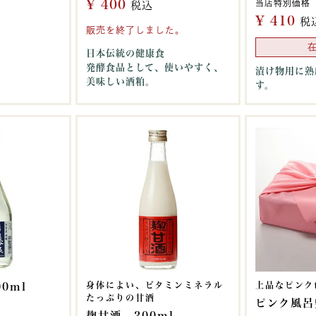
¥
400
当店特別価格
税込
¥
410
税
販売を終了しました。
日本伝統の健康食
発酵食品として、使いやすく、
漬け物用に熟
美味しい酒粕。
す。
身体によい、ビタミンミネラル
上品なピンク
0ml
たっぷりの甘酒
ピンク風呂
麹甘酒 300ml