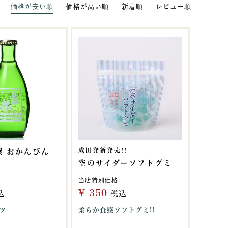
価格が安い順
価格が高い順
新着順
レビュー順
成田発新発売!!
醸 おかんびん
空のサイダーソフトグミ
当店特別価格
¥
350
込
税込
ツ
柔らか食感ソフトグミ!!