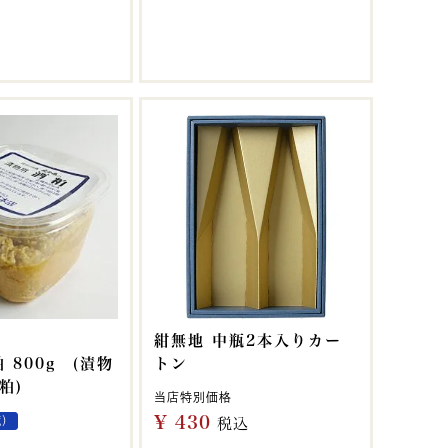
紺無地 中瓶2本入りカー
 800g (漬物
トン
粕)
当店特別価格
¥
430
蔵）
税込