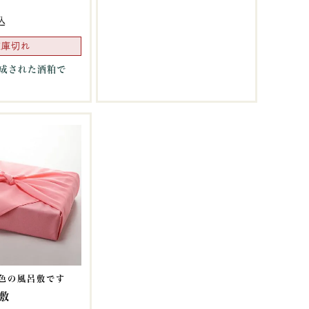
込
在庫切れ
成された酒粕で
色の風呂敷です
敷