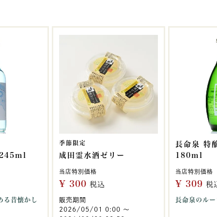
！
季節限定
長命泉 特
45ml
成田霊水酒ゼリー
180ml
当店特別価格
当店特別価格
¥
300
¥
309
税込
税
める昔懐かし
販売期間
長命泉のルー
2026/05/01 0:00
〜