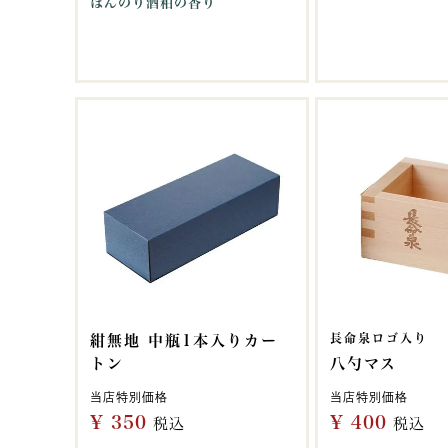
ほんのり酒粕の香り
長命泉ロゴ入り
紺無地 中瓶1本入りカー
トン
八勺マス
当店特別価格
当店特別価格
¥
350
¥
400
税込
税込