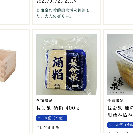
2026/09/20 23:59
長命泉の吟醸純米酒を使用し
た、大人のゼリー。
季節限定
季節限定
長命泉 酒粕 400ｇ
長命泉 練粕
用踏み込み
クール便（冷蔵）
クール便（冷
当店特別価格