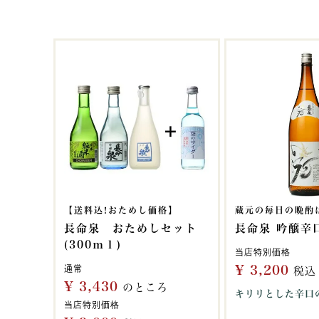
【送料込!おためし価格】
蔵元の毎日の晩酌
長命泉 おためしセット
長命泉 吟醸辛口
(300ｍｌ)
当店特別価格
¥
3,200
通常
税込
¥
3,430
のところ
キリリとした辛口
当店特別価格