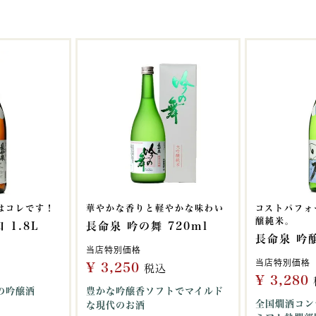
はコレです！
華やかな香りと軽やかな味わい
コストパフォ
醸純米。
 1.8L
長命泉 吟の舞 720ml
長命泉 吟醸
当店特別価格
当店特別価格
¥
3,250
税込
¥
3,280
の吟醸酒
豊かな吟醸香ソフトでマイルド
全国燗酒コン
な現代のお酒