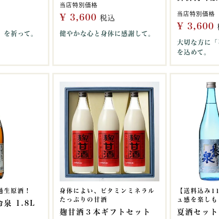
当店特別価格
当店特別価格
¥
3,600
税込
¥
3,600
」を祈って。
健やかな心と身体に感謝して。
大切な方に「
を込めて。
過生原酒！
身体によい、ビタミンミネラル
【送料込み1
たっぷりの甘酒
ュ感を楽しもう
泉 1.8L
麹甘酒３本ギフトセット
夏酒セット