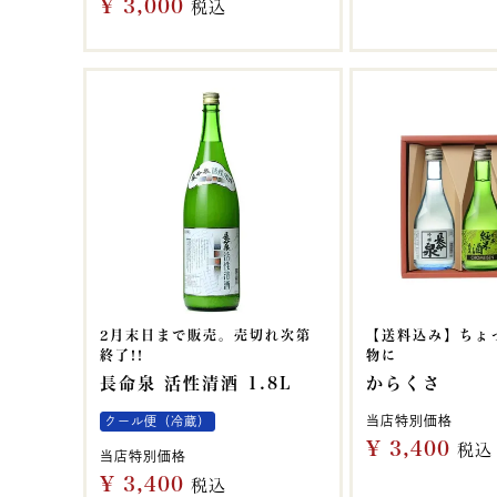
¥
3,000
税込
2月末日まで販売。売切れ次第
【送料込み】ちょ
終了!!
物に
長命泉 活性清酒 1.8L
からくさ
当店特別価格
クール便（冷蔵）
¥
3,400
税込
当店特別価格
¥
3,400
税込