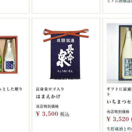
ミアム熱燗部
っとした贈り
長命泉ロゴ入り
ギフトに最適
ト
ほまえかけ
いちまつセ
当店特別価格
当店特別価格
¥
3,500
税込
¥
3,520
生貯蔵酒と吟