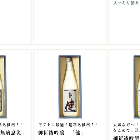
スッキリ酒セ
料込価格！！
ギフトに最適！送料込価格！！
大切な方へ「
をこめて。送
「無病息災」
御祈祷吟醸 「健」
御祈祷吟醸