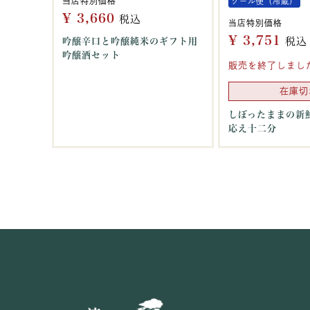
当店特別価格
クール便（冷蔵）
¥
3,660
税込
当店特別価格
¥
3,751
税込
吟醸辛口と吟醸純米のギフト用
吟醸酒セット
販売を終了しまし
在庫切
しぼったままの新
応え十二分