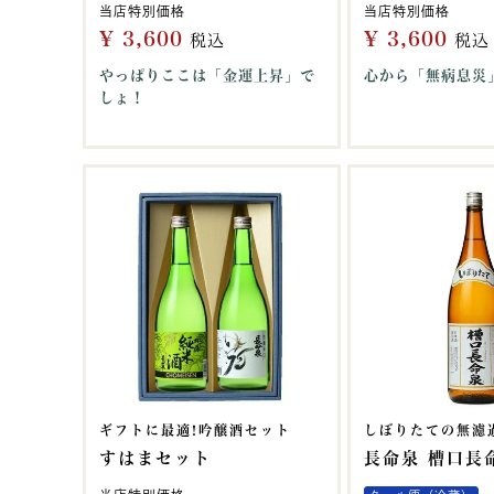
当店特別価格
当店特別価格
¥
3,600
¥
3,600
税込
税込
やっぱりここは「金運上昇」で
心から「無病息災
しょ！
ギフトに最適!吟醸酒セット
しぼりたての無濾
すはまセット
長命泉 槽口長命