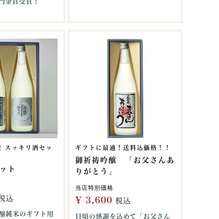
門金賞受賞！
! スッキリ酒セッ
ギフトに最適！送料込価格！！
御祈祷吟醸 「お父さんあ
ット
りがとう」
当店特別価格
税込
¥
3,600
税込
醸純米のギフト用
日頃の感謝を込めて「お父さん