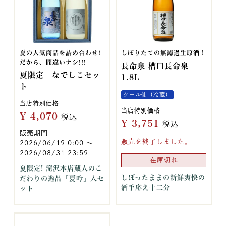
夏の人気商品を詰め合わせ!
しぼりたての無濾過生原酒！
だから、間違いナシ!!!
長命泉 槽口長命泉
夏限定 なでしこセッ
1.8L
ト
クール便（冷蔵）
当店特別価格
当店特別価格
¥
4,070
税込
¥
3,751
税込
販売期間
販売を終了しました。
2026/06/19 0:00
〜
2026/08/31 23:59
在庫切れ
夏限定! 滝沢本店蔵人のこ
しぼったままの新鮮爽快の
だわりの逸品「夏吟」入セ
酒手応え十二分
ット