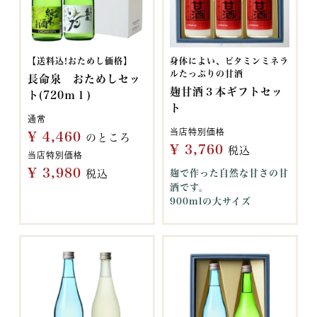
【送料込!おためし価格】
身体によい、ビタミンミネラ
ルたっぷりの甘酒
長命泉 おためしセッ
麹甘酒３本ギフトセッ
ト(720ｍｌ)
ト
通常
当店特別価格
¥
4,460
のところ
¥
3,760
税込
当店特別価格
¥
3,980
税込
麹で作った自然な甘さの甘
酒です。
900mlの大サイズ