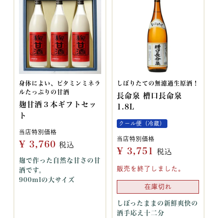
身体によい、ビタミンミネラ
しぼりたての無濾過生原酒！
ルたっぷりの甘酒
長命泉 槽口長命泉
麹甘酒３本ギフトセッ
1.8L
ト
クール便（冷蔵）
当店特別価格
当店特別価格
¥
3,760
税込
¥
3,751
税込
麹で作った自然な甘さの甘
販売を終了しました。
酒です。
900mlの大サイズ
在庫切れ
しぼったままの新鮮爽快の
酒手応え十二分