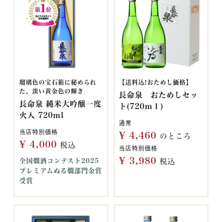
瑠璃色の宝石箱に秘められ
【送料込!おためし価格】
た、淡い黄金色の輝き
長命泉 おためしセッ
長命泉 純米大吟醸一度
ト(720ｍｌ)
火入 720ml
通常
当店特別価格
¥
4,460
のところ
¥
4,000
税込
当店特別価格
¥
3,980
全国燗酒コンテスト2025
税込
プレミアムぬる燗部門金賞
受賞