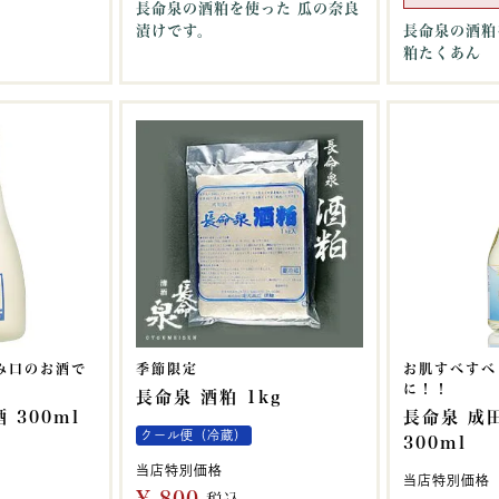
長命泉の酒粕を使った 瓜の奈良
漬けです。
長命泉の酒粕
粕たくあん
み口のお酒で
季節限定
お肌すべすべ
に！！
長命泉 酒粕 1kg
 300ml
長命泉 成
クール便（冷蔵）
300ml
当店特別価格
当店特別価格
¥
800