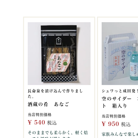
長命泉を漬け込んで作りまし
シュワっと成田発
た。
空のサイダー 
酒蔵の肴 あなご
ト 箱入り
当店特別価格
当店特別価格
¥
540
税込
¥
950
税込
そのままでも柔らかく、軽く焙
家族みんなで楽し