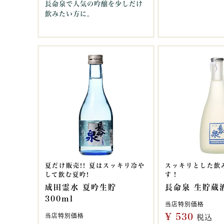
長命泉で人気の吟醸を少しだけ
飲みたい方に。
夏だけ販売!! 夏はスッキリ冷や
スッキリとした飲
して飲む夏吟!
す！
成田霊水 夏吟生貯
長命泉 生貯蔵酒
300ml
当店特別価格
¥
530
当店特別価格
税込