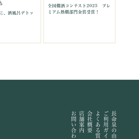
込
全国燗酒コンテスト2025 プレ
ミアム熱燗部門金賞受賞！
に、酒風呂デトッ
お問い合わせ
店舗案内
会社概要
よくある質問
ご利用ガイド
長命泉の由来