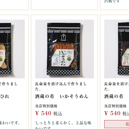
呂敷です
で作りまし
長命泉を漬け込んで作りまし
長命泉を漬け
た。
た。
いひれ
酒蔵の肴 いかそうめん
酒蔵の肴 
当店特別価格
当店特別価格
¥
540
¥
540
税込
税
味わいです。
しっとりと柔らかく、上品な味
わいです。