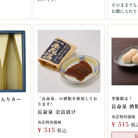
そのままでも
お燗に入れて
「長命泉」の酒粕を使用してお
季節限定！
本入りカー
ります!
長命泉 酒
長命泉 奈良漬け
当店特別価格
当店特別価格
¥
515
税
¥
515
税込