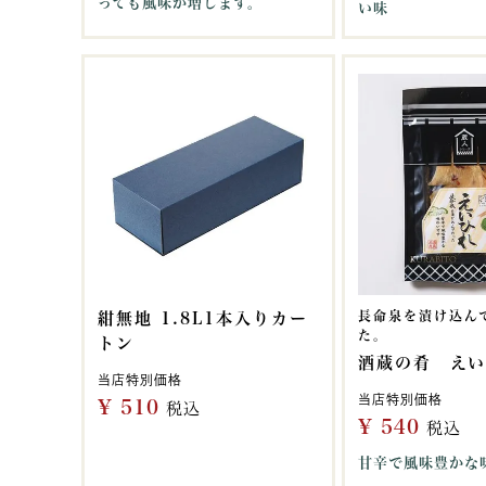
っても風味が増します。
い味
長命泉を漬け込ん
紺無地 1.8L1本入りカー
た。
トン
酒蔵の肴 え
当店特別価格
当店特別価格
¥
510
税込
¥
540
税込
甘辛で風味豊かな