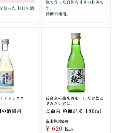
麹で作った自然な甘さの甘酒で
を使った 甘口の酒
す。
砂糖不使用。
！デトックス
長命泉の純米酒を一口だけ飲ん
でみたい方に。
田の酒風呂
長命泉 吟醸純米 180ml
当店特別価格
¥
620
税込