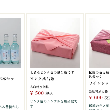
！
上品なピンク色の風呂敷です
伝統の色と柄
呂敷です
3本セッ
ピンク風呂敷
ワインレッ
当店特別価格
当店特別価格
¥
500
税込
¥
600
税
ピンク色のシンプルな風呂敷で
伝統の色と柄
す
める昔懐かし