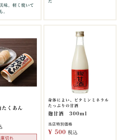
た
美味。軽く焼いて
も。
身体によい、ビタミンミネラル
たっぷりの甘酒
粕たくあん
麹甘酒 300ml
当店特別価格
込
¥
500
税込
在庫切れ