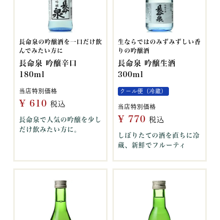
長命泉の吟醸酒を一口だけ飲
生ならではのみずみずしい香
んでみたい方に
りの吟醸酒
長命泉 吟醸辛口
長命泉 吟醸生酒
180ml
300ml
当店特別価格
クール便（冷蔵）
¥
610
税込
当店特別価格
¥
770
税込
長命泉で人気の吟醸を少し
だけ飲みたい方に。
しぼりたての酒を直ちに冷
蔵、新鮮でフルーティ