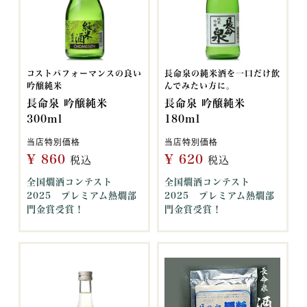
コストパフォーマンスの良い
長命泉の純米酒を一口だけ飲
吟醸純米
んでみたい方に。
長命泉 吟醸純米
長命泉 吟醸純米
300ml
180ml
当店特別価格
当店特別価格
¥
860
¥
620
税込
税込
全国燗酒コンテスト
全国燗酒コンテスト
2025 プレミアム熱燗部
2025 プレミアム熱燗部
門金賞受賞！
門金賞受賞！