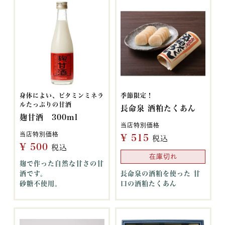
身体によい、ビタミンミネラ
季節限定！
ルたっぷりの甘酒
長命泉 酒粕たくあん
麹甘酒 300ml
当店特別価格
当店特別価格
¥
515
税込
¥
500
税込
在庫切れ
麹で作った自然な甘さの甘
酒です。
長命泉の酒粕を使った 甘
砂糖不使用。
口の酒粕たくあん