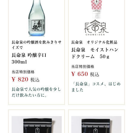
長命泉の吟醸酒を飲みきりサ
長命泉 オリジナル化粧品
イズで
長命泉 モイストハン
長命泉 吟醸辛口
ドクリーム 50ｇ
300ml
当店特別価格
当店特別価格
¥
650
税込
¥
820
税込
「長命泉」コスメ、はじめ
長命泉で人気の吟醸を少し
ました
だけ飲みたい方に。