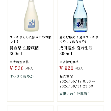
スッキリとした飲み口のお酒
夏だけ販売!! 夏はスッキリ
です！
冷やして飲む夏吟!
長命泉 生貯蔵酒
成田霊水 夏吟生貯
300ml
300ml
当店特別価格
当店特別価格
¥
530
¥
920
税込
税込
すっきり軽やか
販売期間
2026/06/19 0:00
〜
2026/08/31 23:59
夏限定の生貯蔵酒！