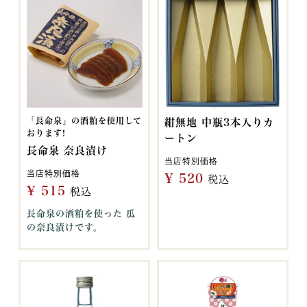
「長命泉」の酒粕を使用して
紺無地 中瓶3本入りカ
おります!
ートン
長命泉 奈良漬け
当店特別価格
当店特別価格
¥
520
税込
¥
515
税込
長命泉の酒粕を使った 瓜
の奈良漬けです。