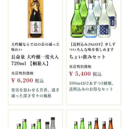
大吟醸ならではの芯の通った
【送料込み3%OFF】少しず
味わい
ついろんな味を楽しめます
長命泉 大吟醸一度火入
ちょい飲みセット
720ml 【桐箱入】
当店特別価格
¥
5,400
当店特別価格
税込
¥
6,200
税込
300mlが2本ずつ3種類、
送料込みのお得なセット
果実を思わせる芳香、透き
通った深さ堂々の風格