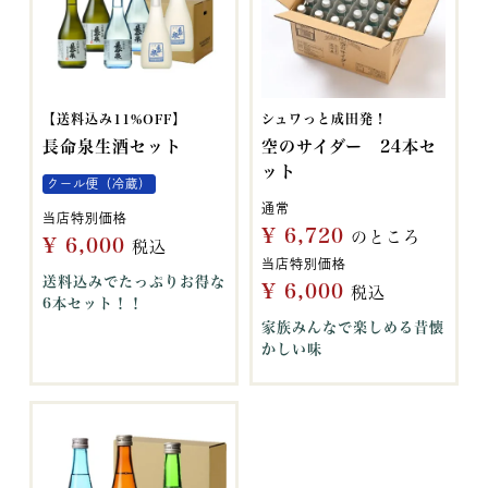
【送料込み11%OFF】
シュワっと成田発！
長命泉生酒セット
空のサイダー 24本セ
ット
クール便（冷蔵）
通常
当店特別価格
¥
6,720
のところ
¥
6,000
税込
当店特別価格
送料込みでたっぷりお得な
¥
6,000
税込
6本セット！！
家族みんなで楽しめる昔懐
かしい味