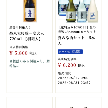
贈答用桐箱入り
【送料込み10%OFF】夏の
美味しい300ml６本セット
純米大吟醸一度火入
夏の冷酒セット 6本
720ml 【桐箱入】
入
当店特別価格
クール便（冷蔵）
¥
5,800
税込
当店特別価格
高級感のある桐箱入り。贈
¥
6,200
税込
答品に
販売期間
2026/06/19 0:00
〜
2026/08/31 23:59