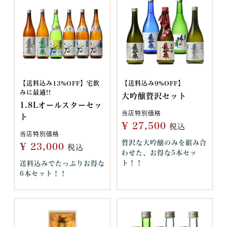
【送料込み13%OFF】宅飲
【送料込み9%OFF】
みに最適!!
大吟醸贅沢セット
1.8Lオールスターセッ
当店特別価格
ト
¥
27,500
税込
当店特別価格
贅沢な大吟醸のみを組み合
¥
23,000
税込
わせた、お得な5本セッ
ト！！
送料込みでたっぷりお得な
6本セット！！