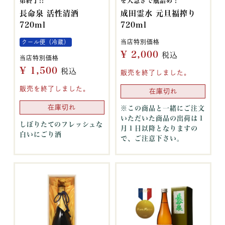
第終了!!
を大急ぎで瓶詰め！
長命泉 活性清酒
成田霊水 元旦福搾り
720ml
720ml
当店特別価格
クール便（冷蔵）
¥
2,000
税込
当店特別価格
¥
1,500
税込
販売を終了しました。
販売を終了しました。
在庫切れ
在庫切れ
※この商品と一緒にご注文
いただいた商品の出荷は１
しぼりたてのフレッシュな
月１日以降となりますの
白いにごり酒
で、ご注意下さい。