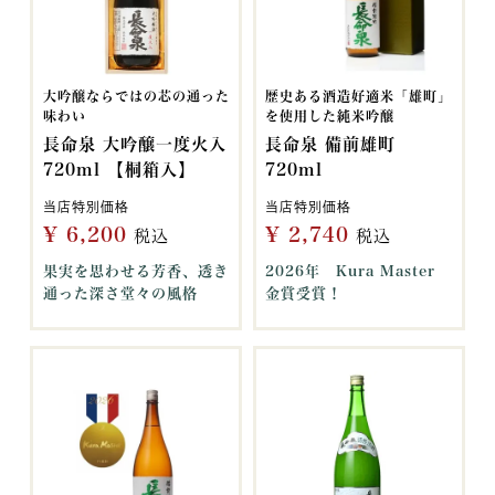
大吟醸ならではの芯の通った
歴史ある酒造好適米「雄町」
味わい
を使用した純米吟醸
長命泉 大吟醸一度火入
長命泉 備前雄町
720ml 【桐箱入】
720ml
当店特別価格
当店特別価格
¥
6,200
¥
2,740
税込
税込
果実を思わせる芳香、透き
2026年 Kura Master
通った深さ堂々の風格
金賞受賞！