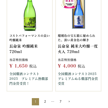
コストパフォーマンスの良い
瑠璃色の宝石箱に秘められ
吟醸純米
た、淡い黄金色の輝き
長命泉 吟醸純米
長命泉 純米大吟醸一度
720ml
火入 720ml
当店特別価格
当店特別価格
¥
1,650
¥
4,000
税込
税込
全国燗酒コンテスト
全国燗酒コンテスト2025
2025 プレミアム熱燗部
プレミアムぬる燗部門金賞
門金賞受賞！
受賞
1
2
…
7