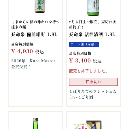
古来からの酒の味わいを持つ
2月末日まで販売。売切れ次
純米吟醸
第終了!!
長命泉 備前雄町 1.8L
長命泉 活性清酒 1.8L
当店特別価格
クール便（冷蔵）
¥
4,930
税込
当店特別価格
¥
3,400
税込
2026年 Kura Master
金賞受賞！
販売を終了しました。
在庫切れ
しぼりたてのフレッシュな
白いにごり酒