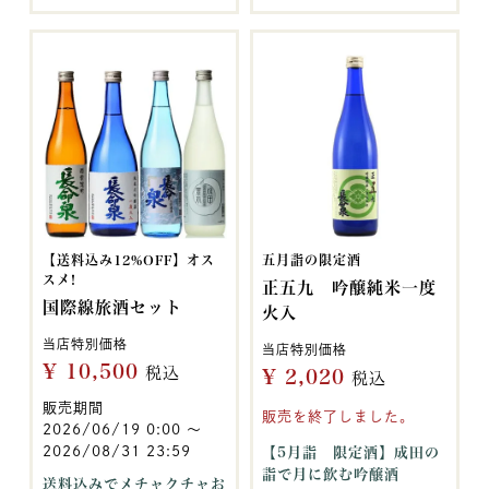
【送料込み12%OFF】オス
五月詣の限定酒
スメ!
正五九 吟醸純米一度
国際線旅酒セット
火入
当店特別価格
当店特別価格
¥
10,500
税込
¥
2,020
税込
販売期間
販売を終了しました。
2026/06/19 0:00
〜
2026/08/31 23:59
【5月詣 限定酒】成田の
詣で月に飲む吟醸酒
送料込みでメチャクチャお