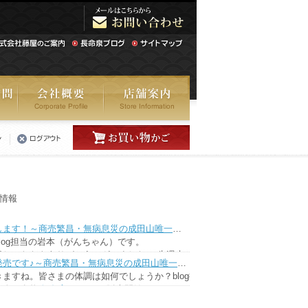
新情報
春の樽酒量り売り開催します！～商売繁昌・無病息災の成田山唯一の酒蔵・長命泉～
 blog担当の岩本（がんちゃん）です。
越しいただきありがとうございました！ 先週末から販売しております
春吟醸7
長命泉春吟醸が今年も発売です♪～商売繁昌・無病息災の成田山唯一の酒蔵・長命泉～
はさらに春の目玉である
樽酒量り売り～春の陣～
が毎週末実施されます
ますね。皆さまの体調は如何でしょうか？blog担当の岩本（がんちゃん）
泉春の名物
春吟醸720ｍｌ
が販売開始です！