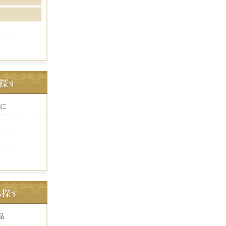
お花見などで召し上が
画像は昨年の秋の樽
数量限定なのでお見逃
店の入り口に樽酒をこ
お酒に杉の香りが移ってお
この為にわざわざ遠く
毎週土日祝にご用意分の
に
品