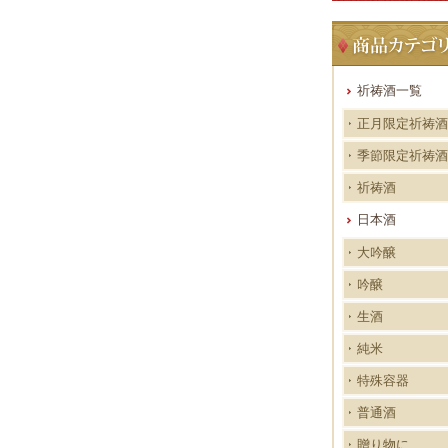
祈祷酒一覧
正月限定祈祷酒
季節限定祈祷酒
祈祷酒
日本酒
大吟醸
吟醸
生酒
純米
特殊容器
普通酒
贈り物に