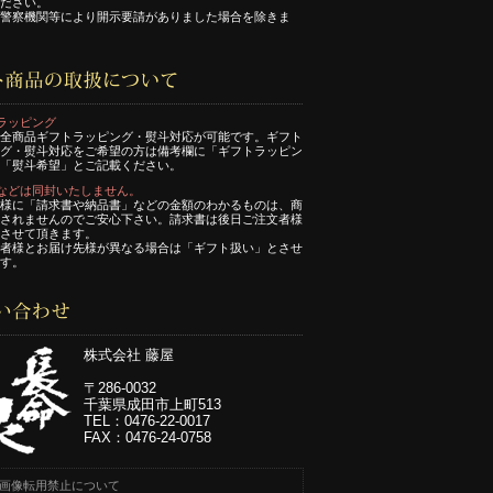
ださい。
警察機関等により開示要請がありました場合を除きま
ラッピング
全商品ギフトラッピング・熨斗対応が可能です。ギフト
グ・熨斗対応をご希望の方は備考欄に「ギフトラッピン
「熨斗希望」とご記載ください。
などは同封いたしません。
様に「請求書や納品書」などの金額のわかるものは、商
されませんのでご安心下さい。請求書は後日ご注文者様
させて頂きます。
者様とお届け先様が異なる場合は「ギフト扱い」とさせ
す。
株式会社 藤屋
〒286-0032
千葉県成田市上町513
TEL：0476-22-0017
FAX：0476-24-0758
画像転用禁止について