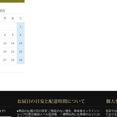
年8月
木
金
土
1
6
7
8
13
14
15
20
21
22
27
28
29
ます)
●商品のお届け日の目安 ご指定のない場合、長命泉オンラインシ
当店では
ョップの受注確認メール送信後、一週間以内にお客様のもとにお
ておりま