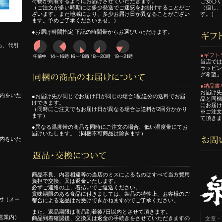
荷物が到着するようにお届けさせていただきます。
ご安心く
（ご注文が多い時期には多少発送でご迷惑をお掛けすることがご
（但し、
ざいます。また地域により、多少お届け日が異なることがござい
す。）
ます。予めご了承くださいませ。）
●お届け時間指定 下記の時間帯からお選びいただけます。
も、代引
●ギフト
当店では
ラッピン
グ希望」
●納品書
お届け先
内をいた
●お届け先が同じでお届け日が同じの場合1配送分の送料でお届
品と同梱
けできます。
にお届け
（同時にご注文でもお届け日が異なる場合は送料が2回分かかり
※ご注文
ます）
て頂きま
●異なる温度帯の商品を同時にご注文の場合、低い温度帯にてお
届けいたします。（同梱不可商品は除きます）
内をいた
商品不良、内容相違等の当店のミスによるものはすべて当方費用
負担で交換、又は返金いたします。
必ずご連絡の上、着払いでご返送ください。
賞味期限のある食品に付きましては、製品の特性上、お客様のご
付（メー
都合による返品はお受けできかねますのでご了承ください。
また、返品期限は商品到着後7日以内とさせて頂きます。
営業内）
商品到着確認後、交換又は返金の手続きをさせていただきますの
文章・