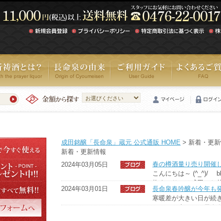
成田銘醸「長命泉」蔵元 公式通販 HOME
> 新着・更
新着・更新情報
2024年03月05日
こんにちは～ (^_^)/
梅まつりでは成田へお
2024年03月01日
今週末3/9（土）から
寒暖差が大きい日が続き
そして、本日から長命