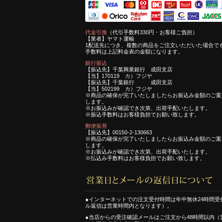
代金引換
（代引手数料330円・お客様ご負担）
【業者】ヤマト運輸
1配送先につき、複数の商品をご注文いただいた場合で
手数料は上記料金表の金額になります。
銀行振込
【振込先】千葉興業銀行 成田支店
【当】170119 カ）フジヤ
【振込先】千葉銀行 成田支店
【当】502199 カ）フジヤ
※商品の確保が完了いたしましたらお振込み金額のご案
します。
※お振込みが確認でき次第、出荷手配いたします。
※振込手数料はお客様負担でお願い致します。
郵便振替
【振込先】00150-2-130663
※商品の確保が完了いたしましたらお振込み金額のご案
します。
※お振込みが確認でき次第、出荷手配いたします。
※払込み手数料はお客様負担でお願い致します。
●インターネットでの注文受付時間は年中無休24時間受
ル返信は営業時間内となります）。
●当店からの受注確認メールはご注文から48時間以内（