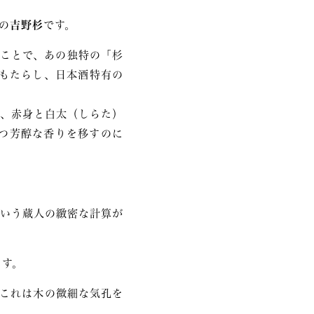
の
吉野杉
です。
ことで、あの独特の「杉
もたらし、日本酒特有の
、赤身と白太（しらた）
つ芳醇な香りを移すのに
いう蔵人の緻密な計算が
ます。
これは木の微細な気孔を