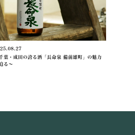
25.08.27
千葉・成田の誇る酒「長命泉 備前雄町」の魅力
迫る～