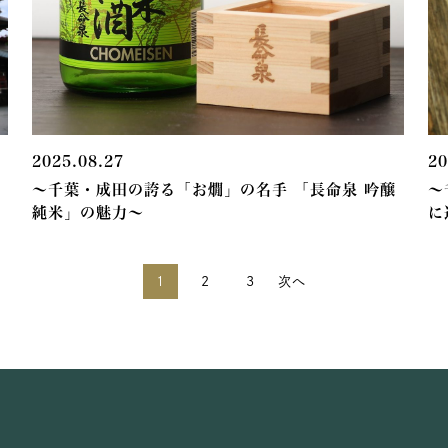
2025.08.27
20
～千葉・成田の誇る「お燗」の名手 「長命泉 吟醸
～
純米」の魅力～
に
1
2
3
次へ