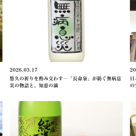
2026.03.17
20
悠久の祈りを酌み交わす―「長命泉」が紡ぐ無病息
日
災の物語と、知恵の滴
の