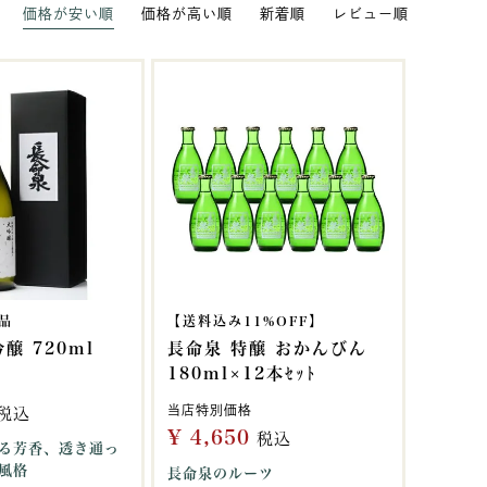
価格が安い順
価格が高い順
新着順
レビュー順
品
【送料込み11%OFF】
醸 720ml
長命泉 特醸 おかんびん
180ml×12本ｾｯﾄ
当店特別価格
税込
¥
4,650
税込
る芳香、透き通っ
風格
長命泉のルーツ