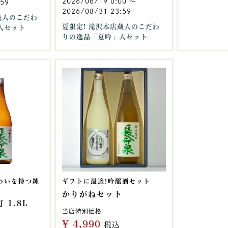
2026/06/19 0:00
〜
:59
2026/08/31 23:59
蔵人のこだわ
夏限定! 滝沢本店蔵人のこだわ
入セット
りの逸品「夏吟」入セット
わいを持つ純
ギフトに最適!吟醸酒セット
かりがねセット
 1.8L
当店特別価格
¥
4,990
税込