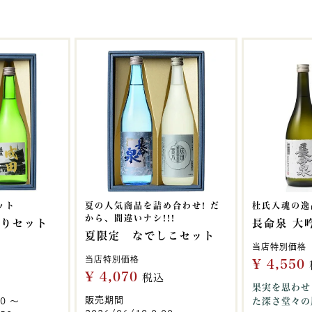
ット
夏の人気商品を詰め合わせ! だ
杜氏入魂の逸
から、間違いナシ!!!
わりセット
長命泉 大吟
夏限定 なでしこセット
当店特別価格
当店特別価格
¥
4,550
¥
4,070
税込
果実を思わせ
販売期間
00
〜
た深さ堂々の