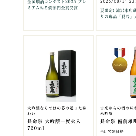
2026/08/31 23
全国燗酒コンテスト2025 プレ
ミアムぬる燗部門金賞受賞
夏限定! 滝沢本店
りの逸品「夏吟」
大吟醸ならではの芯の通った味
古来からの酒の味
わい
米吟醸
長命泉 大吟醸一度火入
長命泉 備前雄町
720ml
当店特別価格