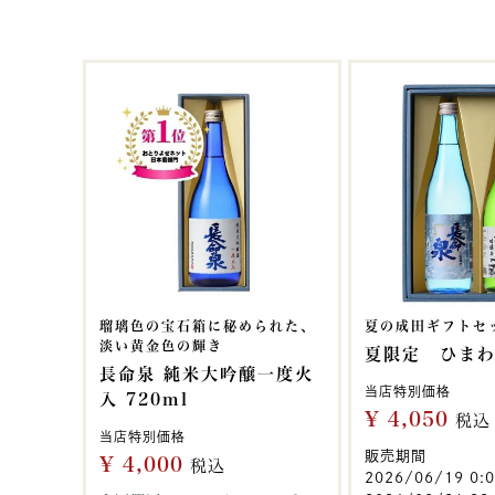
瑠璃色の宝石箱に秘められた、
夏の成田ギフトセ
淡い黄金色の輝き
夏限定 ひま
長命泉 純米大吟醸一度火
当店特別価格
入 720ml
¥
4,050
税込
当店特別価格
販売期間
¥
4,000
税込
2026/06/19 0: