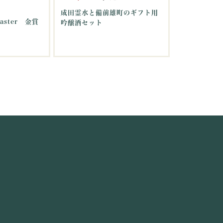
成田霊水と備前雄町のギフト用
aster 金賞
吟醸酒セット