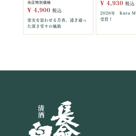
¥
4,930
当店特別価格
税込
¥
4,900
税込
2026年 Kura M
受賞！
果実を思わせる芳香、透き通っ
た深さ堂々の風格