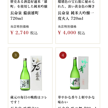
歴史ある酒造好適米「雄
瑠璃色の宝石箱に秘めら
町」を使用した純米吟醸
れた、淡い黄金色の輝き
長命泉 備前雄町
長命泉 純米大吟醸一
720ml
度火入 720ml
当店特別価格
当店特別価格
¥
2,740
¥
4,000
税込
税込
蔵元の毎日の晩酌はコレ
華やかな香りと軽やかな
です！
味わい