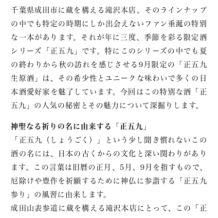
千葉県成田市に蔵を構える滝沢本店。そのラインナップ
の中でも特定の時期にしか出会えないファン垂涎の特別
な一本があります。それが年に三度、季節を彩る限定酒
シリーズ「正五九」です。特にこのシリーズの中でも夏
の終わりから秋の訪れを感じさせる9月限定の「正五九
生原酒」は、その希少性とユニークな味わいで多くの日
本酒愛好家を魅了しています。今回はこの特別な酒「正
五九」の人気の秘密とその魅力について深掘りします。
神聖なる祈りの名に由来する「正五九」
「正五九（しょうごく）」という少し聞き慣れないこの
酒の名には、日本の古くからの文化と深い関わりがあり
ます。この言葉は旧暦の正月、5月、9月を指すもので、
厄除けや豊作を祈願するために神仏に参詣する「正五九
参り」の風習に由来します。
成田山表参道に蔵を構える滝沢本店にとって、この「正