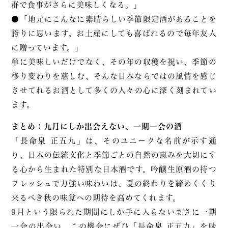
群で食事がさらに美味しくなる。」
●「地元にこんなに素晴らしい季節限定酒があることを
誇りに思います。お土産にしても喜ばれるので毎年友人
に贈っています。」
単に美味しいだけでなく、その年の収穫を祝い、季節の
移り変わりを慈しむ、そんな日本ならではの風情を感じ
させてれるお酒として多くの人々の心に深く刻まれてい
ます。
まとめ：九月にしか出会えない、一期一会の酒
「長命泉 正五九」は、そのユニークな名前が示す通
り、日本の伝統文化と季節ごとの自然の恵みを大切にす
る心から生まれた特別な日本酒です。吟醸生原酒の持つ
フレッシュで力強い味わいは、夏の終わりを締めくくり
来るべき秋の味覚への期待を高めてくれます。
9月という限られた期間にしか手に入らないまさに一期
一会の出会い。この機会にぜひ「長命泉 正五九」を味