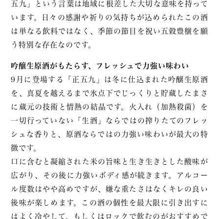
五九」という言葉は地域に根差した大切な意味を持って
います。日々の感謝や祈りの気持ちが込められたこの酒
は単なる飲料ではなく、季節の節目を祝い五穀豊穣を願
う特別な存在なのです。
吟醸生原酒がもたらす、フレッシュで力強い味わい
9月に登場する「正五九」は冬に仕込まれた吟醸生原酒
を、真夏を越えるまで氷点下でじっくりと貯蔵したまさ
に蔵元の技術と情熱の結晶です。火入れ（加熱殺菌）を
一切行っていない「生酒」ならではの搾りたてのフレッ
シュな香りと、原酒ならではの力強い味わいが最大の特
徴です。
口に含むと凝縮された米の旨味と生き生きとした酸味が
広がり、その後に力強いボディ感が続きます。アルコー
ル度数はやや高めですが、嫌な重たさはなくキレの良い
後味が楽しめます。この酒の個性を最大限に引き出すに
はよく冷やして、もしくはロックで飲むのがおすすめで