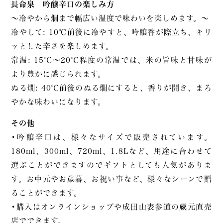
長命泉 吟醸辛口の楽しみ方
～冷やから燗まで幅広い温度で味わいを楽しめます。～
冷やして: 10℃前後に冷やすと、吟醸香が際立ち、キリ
ッとした辛さを楽しめます。
常温: 15℃～20℃程度の常温では、米の旨味と甘味が
より豊かに感じられます。
ぬる燗: 40℃前後のぬる燗にすると、香りが開き、まろ
やかな味わいになります。
その他
•吟醸辛口は、様々なサイズで販売されています。
180ml、300ml、720ml、1.8Lなど、用途に合わせて
選ぶことができますのでギフトとしても人気がありま
す。お中元やお歳暮、お祝い事など、様々なシーンで贈
ることができます。
•購入はオンラインショップや成田山表参道の蔵元直売
店でできます。