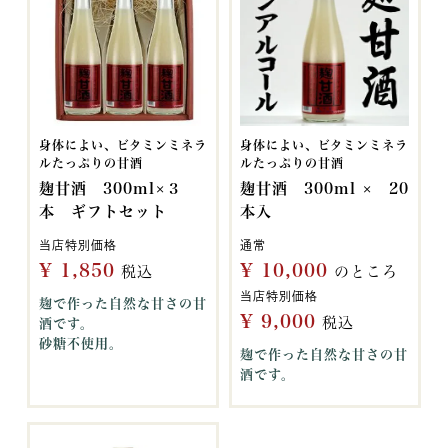
身体によい、ビタミンミネラ
身体によい、ビタミンミネラ
ルたっぷりの甘酒
ルたっぷりの甘酒
麹甘酒 300ml×３
麹甘酒 300ml × 20
本 ギフトセット
本入
当店特別価格
通常
¥
1,850
¥
10,000
税込
のところ
当店特別価格
麹で作った自然な甘さの甘
¥
9,000
税込
酒です。
砂糖不使用。
麹で作った自然な甘さの甘
酒です。