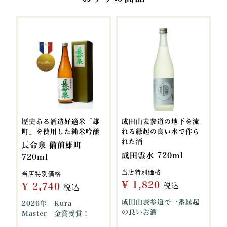
歴史ある酒造好適米「雄
成田山表参道の地下を流
町」を使用した純米吟醸
れる縁起の良い水で作ら
れた酒
長命泉 備前雄町
成田霊水 720ml
720ml
当店特別価格
当店特別価格
¥
1,820
¥
2,740
税込
税込
成田山表参道で一番縁起
2026年 Kura
の良いお酒
Master 金賞受賞！