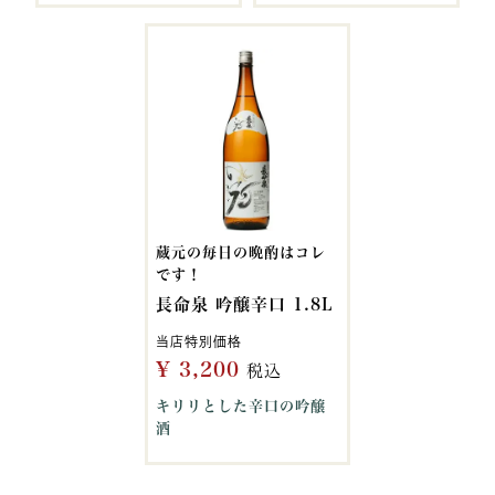
蔵元の毎日の晩酌はコレ
です！
長命泉 吟醸辛口 1.8L
当店特別価格
¥
3,200
税込
キリリとした辛口の吟醸
酒