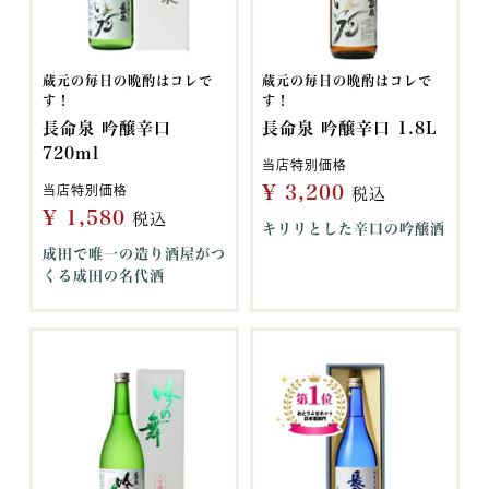
蔵元の毎日の晩酌はコレで
蔵元の毎日の晩酌はコレで
す！
す！
長命泉 吟醸辛口
長命泉 吟醸辛口 1.8L
720ml
当店特別価格
¥
3,200
当店特別価格
税込
¥
1,580
税込
キリリとした辛口の吟醸酒
成田で唯一の造り酒屋がつ
くる成田の名代酒