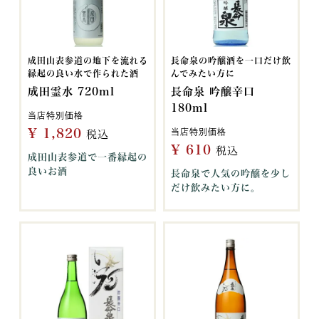
成田山表参道の地下を流れる
長命泉の吟醸酒を一口だけ飲
縁起の良い水で作られた酒
んでみたい方に
成田霊水 720ml
長命泉 吟醸辛口
180ml
当店特別価格
¥
1,820
当店特別価格
税込
¥
610
税込
成田山表参道で一番縁起の
良いお酒
長命泉で人気の吟醸を少し
だけ飲みたい方に。