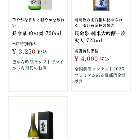
華やかな香りと軽やかな味わ
瑠璃色の宝石箱に秘められ
い
た、淡い黄金色の輝き
長命泉 吟の舞 720ml
長命泉 純米大吟醸一度
火入 720ml
当店特別価格
¥
3,250
当店特別価格
税込
¥
4,000
税込
豊かな吟醸香ソフトでマイ
ルドな現代のお酒
全国燗酒コンテスト2025
プレミアムぬる燗部門金賞
受賞