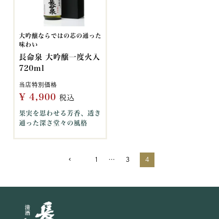
大吟醸ならではの芯の通った
味わい
長命泉 大吟醸一度火入
720ml
当店特別価格
¥
4,900
税込
果実を思わせる芳香、透き
通った深さ堂々の風格
1
…
3
4