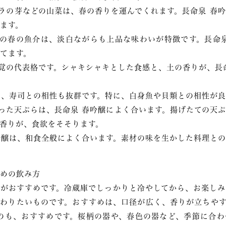
タラの芽などの山菜は、春の香りを運んでくれます。長命泉 春
ます。
どの春の魚介は、淡白ながらも上品な味わいが特徴です。長命
てます。
味覚の代表格です。シャキシャキとした食感と、土の香りが、長
醸は、寿司との相性も抜群です。特に、白身魚や貝類との相性が
使った天ぷらは、長命泉 春吟醸によく合います。揚げたての天
香りが、食欲をそそります。
春吟醸は、和食全般によく合います。素材の味を生かした料理と
めの飲み方
がおすすめです。冷蔵庫でしっかりと冷やしてから、お楽しみ
わりたいものです。おすすめは、口径が広く、香りが立ちやす
のも、おすすめです。桜柄の器や、春色の器など、季節に合わ