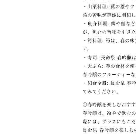
・山菜料理: 蕗の薹や
菜の苦味が絶妙に調和し
・魚介料理: 鯛や鰆な
が、魚介の旨味を引き立
・筍料理: 筍は、春の
す。
・寿司: 長命泉 春吟
・天ぷら: 春の食材を
春吟醸のフルーティーな
・和食全般: 長命泉 
てみてください。
〇春吟醸を楽しむおすす
春吟醸は、冷やで飲むの
際には、グラスにもこだ
長命泉 春吟醸を楽しむ