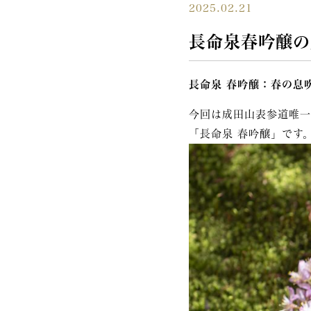
2025.02.21
長命泉春吟醸の
長命泉 春吟醸：春の息
今回は成田山表参道唯一
「長命泉 春吟醸」です