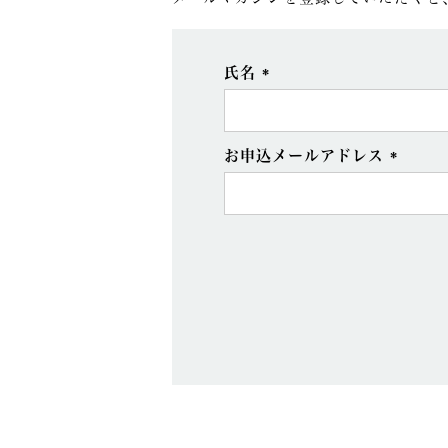
氏名
(必
須)
お申込メールアドレス
(必
須)