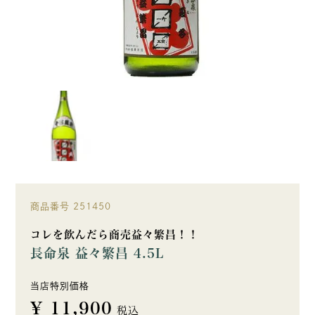
商品番号
251450
コレを飲んだら商売益々繁昌！！
長命泉 益々繁昌 4.5L
当店特別価格
¥
11,900
税込