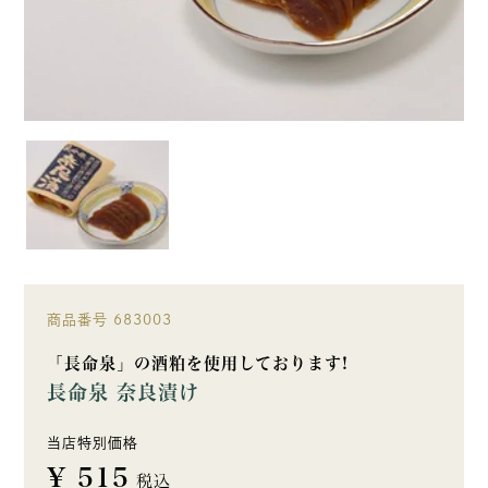
商品番号
683003
「長命泉」の酒粕を使用しております!
長命泉 奈良漬け
当店特別価格
¥
515
税込