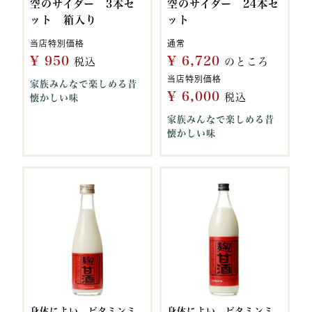
空のサイダー 3本セ
空のサイダー 24本セ
ット 箱入り
ット
当店特別価格
通常
¥
950
¥
6,720
税込
のところ
当店特別価格
家族みんなで楽しめる昔
¥
6,000
税込
懐かしい味
家族みんなで楽しめる昔
懐かしい味
身体によい、ビタミンミ
身体によい、ビタミンミ