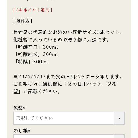
[
34
ポイント進呈 ]
送料込
長命泉の代表的なお酒の小容量サイズ3本セット。
化粧箱に入っているので贈り物に最適です。
「吟醸辛口」300ml
「吟醸純米｝300ml
「特醸」300ml
※2026/6/17まで父の日用パッケージ承ります。
ご希望の方は通信欄に「父の日用パッケージ希
望」と記載ください。
包装
(必
須)
のし紙