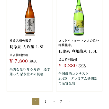
杜氏入魂の逸品
コストパフォーマンスの良い
吟醸純米。
長命泉 大吟醸 1.8L
長命泉 吟醸純米 1.8L
当店特別価格
当店特別価格
¥
7,800
税込
¥
3,280
税込
果実を思わせる芳香、透き
全国燗酒コンテスト
通った深さ堂々の風格
2025 プレミアム熱燗部
門金賞受賞！
1
2
…
7