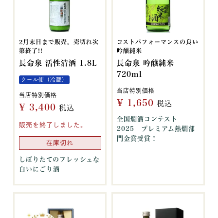
2月末日まで販売。売切れ次
コストパフォーマンスの良い
第終了!!
吟醸純米
長命泉 活性清酒 1.8L
長命泉 吟醸純米
720ml
クール便（冷蔵）
当店特別価格
当店特別価格
¥
1,650
税込
¥
3,400
税込
全国燗酒コンテスト
販売を終了しました。
2025 プレミアム熱燗部
門金賞受賞！
在庫切れ
しぼりたてのフレッシュな
白いにごり酒