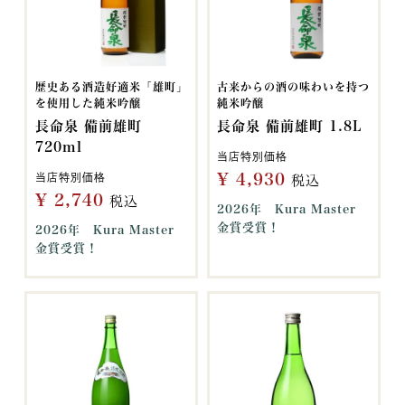
歴史ある酒造好適米「雄町」
古来からの酒の味わいを持つ
を使用した純米吟醸
純米吟醸
長命泉 備前雄町
長命泉 備前雄町 1.8L
720ml
当店特別価格
¥
4,930
当店特別価格
税込
¥
2,740
税込
2026年 Kura Master
金賞受賞！
2026年 Kura Master
金賞受賞！