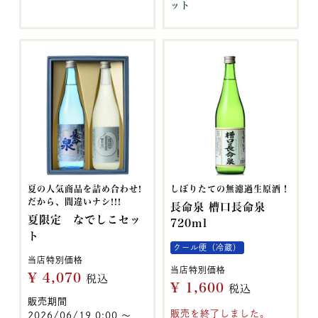
ット
夏の人気商品を詰め合わせ!
しぼりたての無濾過生原酒！
だから、間違いナシ!!!
長命泉 槽口長命泉
夏限定 なでしこセッ
720ml
ト
クール便（冷蔵）
当店特別価格
当店特別価格
¥
4,070
税込
¥
1,600
税込
販売期間
販売を終了しました。
2026/06/19 0:00
〜