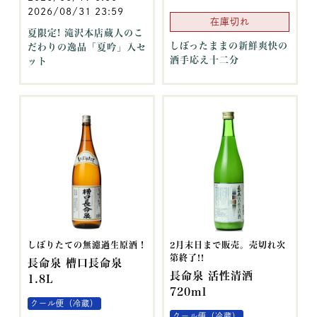
2026/08/31 23:59
在庫切れ
夏限定! 滝沢本店蔵人のこ
しぼったままの新鮮爽快の
だわりの逸品「夏吟」入セ
酒手応え十二分
ット
しぼりたての無濾過生原酒！
2月末日まで販売。売切れ次
第終了!!
長命泉 槽口長命泉
長命泉 活性清酒
1.8L
720ml
クール便（冷蔵）
クール便（冷蔵）