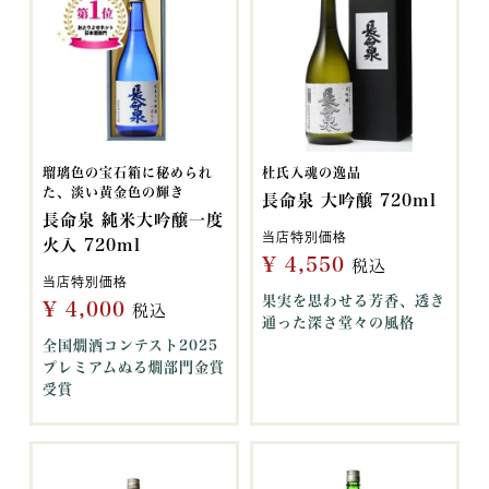
瑠璃色の宝石箱に秘められ
杜氏入魂の逸品
た、淡い黄金色の輝き
長命泉 大吟醸 720ml
長命泉 純米大吟醸一度
当店特別価格
火入 720ml
¥
4,550
税込
当店特別価格
果実を思わせる芳香、透き
¥
4,000
税込
通った深さ堂々の風格
全国燗酒コンテスト2025
プレミアムぬる燗部門金賞
受賞