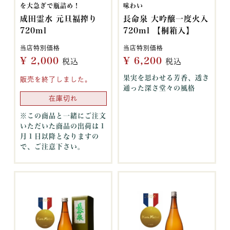
を大急ぎで瓶詰め！
味わい
成田霊水 元旦福搾り
長命泉 大吟醸一度火入
720ml
720ml 【桐箱入】
当店特別価格
当店特別価格
¥
2,000
¥
6,200
税込
税込
果実を思わせる芳香、透き
販売を終了しました。
通った深さ堂々の風格
在庫切れ
※この商品と一緒にご注文
いただいた商品の出荷は１
月１日以降となりますの
で、ご注意下さい。