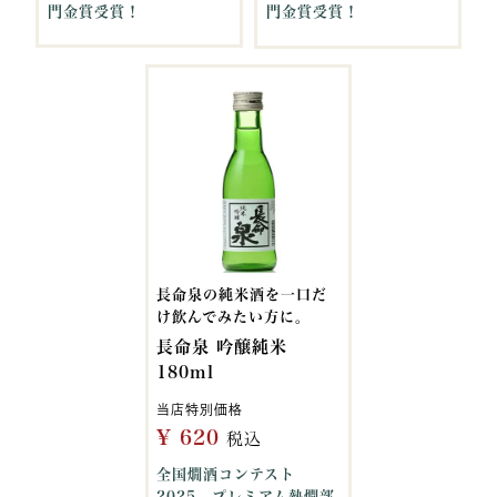
門金賞受賞！
門金賞受賞！
長命泉の純米酒を一口だ
け飲んでみたい方に。
長命泉 吟醸純米
180ml
当店特別価格
¥
620
税込
全国燗酒コンテスト
2025 プレミアム熱燗部