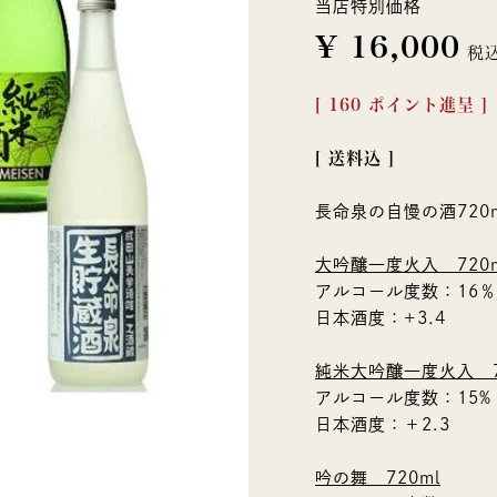
当店特別価格
¥
16,000
税
[
160
ポイント進呈 ]
送料込
長命泉の自慢の酒72
大吟醸一度火入 720m
アルコール度数：16％
日本酒度：+3.4
純米大吟醸一度火入 7
アルコール度数：15%
日本酒度：＋2.3
吟の舞 720ml