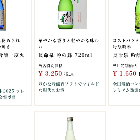
に秘められ
華やかな香りと軽やかな味わ
コストパフ
の輝き
い
吟醸純米
吟醸一度火
長命泉 吟の舞 720ml
長命泉 吟醸
当店特別価格
当店特別価格
¥
3,250
¥
1,650
税込
豊かな吟醸香ソフトでマイルド
全国燗酒コン
な現代のお酒
レミアム熱燗
2025 プレ
金賞受賞