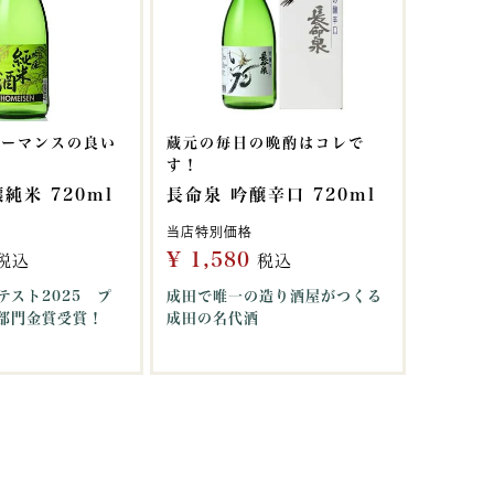
ォーマンスの良い
蔵元の毎日の晩酌はコレで
す！
純米 720ml
長命泉 吟醸辛口 720ml
当店特別価格
¥
1,580
税込
税込
テスト2025 プ
成田で唯一の造り酒屋がつくる
部門金賞受賞！
成田の名代酒