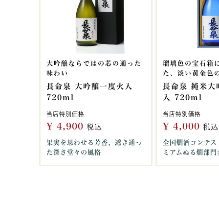
大吟醸ならではの芯の通った
瑠璃色の宝石箱
味わい
た、淡い黄金色
長命泉 大吟醸一度火入
長命泉 純米大
720ml
入 720ml
当店特別価格
当店特別価格
¥
4,900
¥
4,000
税込
税込
果実を思わせる芳香、透き通っ
全国燗酒コンテスト
た深さ堂々の風格
ミアムぬる燗部門