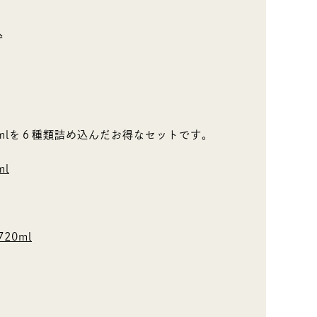
込
0mlを６種類詰め込んだお得なセットです。
l
20ml