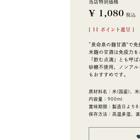
当店特別価格
¥
1,080
税込
[
11
ポイント進呈 ]
”長命泉の麹甘酒"で
米麹の甘酒は免疫力を
「飲む点滴」とも呼ば
砂糖不使用、ノンアル
もおすすめです。
原材料名：米(国産)、米
内容量：900ml
賞味期限：製造日より8
保存方法：高温多湿、