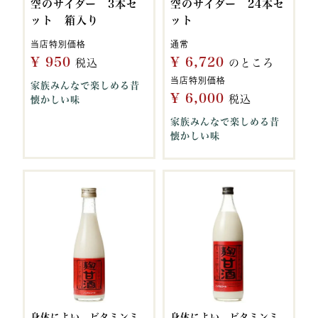
空のサイダー 3本セ
空のサイダー 24本セ
ット 箱入り
ット
当店特別価格
通常
¥
950
¥
6,720
税込
のところ
当店特別価格
家族みんなで楽しめる昔
¥
6,000
税込
懐かしい味
家族みんなで楽しめる昔
懐かしい味
身体によい、ビタミンミ
身体によい、ビタミンミ