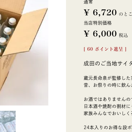
通常
¥
6,720
のと
当店特別価格
¥
6,000
税込
[
60
ポイント進呈 ]
成田のご当地サイ
蔵元長命泉が監修した
昔、お祭りの時に飲ん
お酒ではありませんの
日本酒や焼酎の割材に
家族みんなでおいしく
24本入りのお得な段