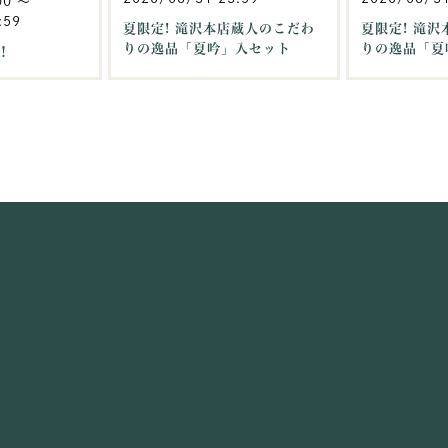
00
〜
:59
夏限定! 滝沢本店蔵人のこだわ
夏限定! 滝
りの逸品「夏吟」入セット
りの逸品「夏
！